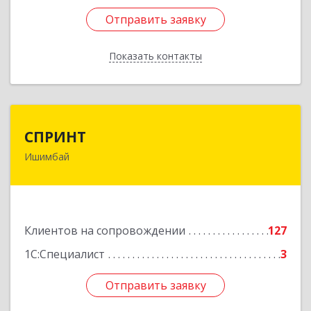
Отправить заявку
Отправить заявку
Показать контакты
Назад
СПРИНТ
СПРИНТ
Ишимбай
453201, Башкортостан Респ, Ишимбайский р-н,
Ишимбай г, Якупа Кулмыя ул, дом № 25
Подробнее
Клиентов на сопровождении
127
1С:Специалист
3
Отправить заявку
Отправить заявку