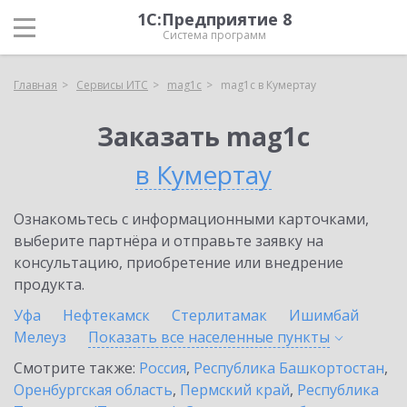
1С:Предприятие 8
Система программ
Главная
Сервисы ИТС
mag1c
mag1c в Кумертау
Заказать mag1c
в Кумертау
Ознакомьтесь с информационными карточками,
выберите партнёра и отправьте заявку на
консультацию, приобретение или внедрение
продукта.
Уфа
Нефтекамск
Стерлитамак
Ишимбай
Мелеуз
Показать все населенные
пункты
Смотрите также:
Россия
,
Республика Башкортостан
,
Оренбургская область
,
Пермский край
,
Республика