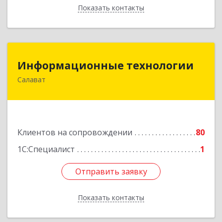
Показать контакты
Назад
Информационные технологии
Информационные технологии
Салават
453259, Башкортостан Респ, Салават г,
Северная ул, дом № 15, оф.108
Подробнее
Клиентов на сопровождении
80
1С:Специалист
1
Отправить заявку
Отправить заявку
Показать контакты
Назад