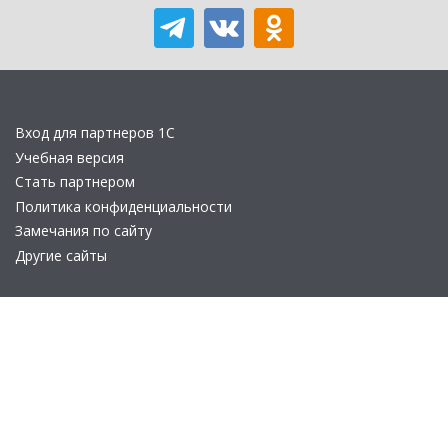
Вход для партнеров 1С
Учебная версия
Стать партнером
Политика конфиденциальности
Замечания по сайту
Другие сайты
Телефон:
+7 (495) 737-92-57
Email:
site_v8@1c.ru
Отдел продаж:
г. Москва
,
улица Селезнёвская, дом 21