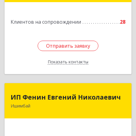
Подробнее
Клиентов на сопровождении
28
Отправить заявку
Отправить заявку
Показать контакты
Назад
ИП Фенин Евгений Николаевич
ИП Фенин Евгений Николаевич
Ишимбай
453211, Башкортостан Респ, Ишимбайский р-н,
Ишимбай г, Мустая Карима ул, дом № 31
Подробнее