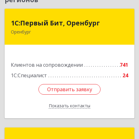
1С:Первый Бит, Оренбург
1С:Первый Бит, Оренбург
Оренбург
460044, Оренбургская обл, Оренбург, Березка
ул, дом № 2/5, пом.4
Подробнее
Клиентов на сопровождении
741
1С:Специалист
24
Отправить заявку
Отправить заявку
Показать контакты
Назад
КА ЛиКом