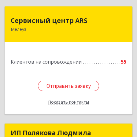
Сервисный центр ARS
Сервисный центр ARS
Мелеуз
Подробнее
Клиентов на сопровождении
55
Отправить заявку
Отправить заявку
Показать контакты
Назад
ИП Полякова Людмила
ИП Полякова Людмила