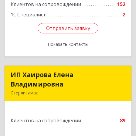
Клиентов на сопровождении
152
Подробнее
1С:Специалист
2
Отправить заявку
Отправить заявку
Показать контакты
Назад
ИП Хаирова Елена
ИП Хаирова Елена
Владимировна
Владимировна
Стерлитамак
Подробнее
Клиентов на сопровождении
89