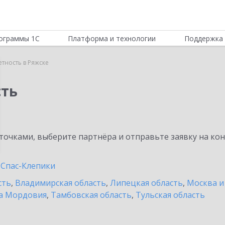
ограммы 1С
Платформа и технологии
Поддержка 
етность в Ряжске
сть
очками, выберите партнёра и отправьте заявку на ко
Спас-Клепики
сть
,
Владимирская область
,
Липецкая область
,
Москва и
а Мордовия
,
Тамбовская область
,
Тульская область