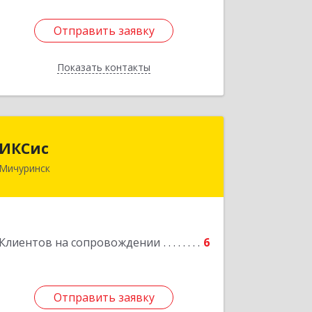
Отправить заявку
Отправить заявку
Показать контакты
Назад
ИКСис
ИКСис
Мичуринск
393761, Тамбовская обл, Мичуринск г,
Набережная ул, дом № 275
Подробнее
Клиентов на сопровождении
6
Отправить заявку
Отправить заявку