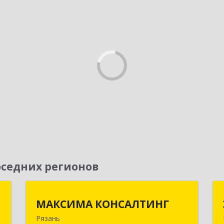
седних регионов
Т
МАКСИМА КОНСАЛТИНГ
МАКСИМА КОНСАЛТИНГ
Рязань
,
390006, Рязанская обл, г.о.город