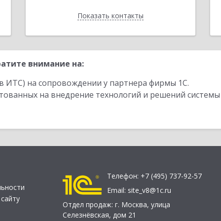
Показать контакты
Назад
атите внимание на:
в ИТС) на сопровождении у партнера фирмы 1С.
стованных на внедрение технологий и решений системы
Телефон:
+7 (495) 737-92-57
льности
Email:
site_v8@1c.ru
 сайту
Отдел продаж:
г. Москва
,
улица
Селезнёвская, дом 21