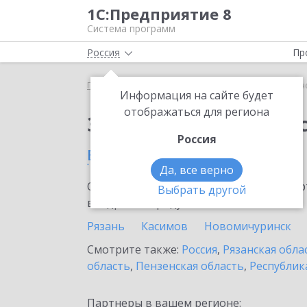
1С:Предприятие 8
Система программ
Россия
Пр
Главная
Сервисы ИТС
1С-Отчетность
1С-Отч
Информация на сайте будет
отображаться для региона
Заказать 1С-Отчетно
Россия
в Ряжске
Да, все верно
Ознакомьтесь с информационными карт
Выбрать другой
внедрение продукта.
Рязань
Касимов
Новомичуринск
Смотрите также:
Россия
,
Рязанская обла
область
,
Пензенская область
,
Республик
Партнеры в вашем регионе: