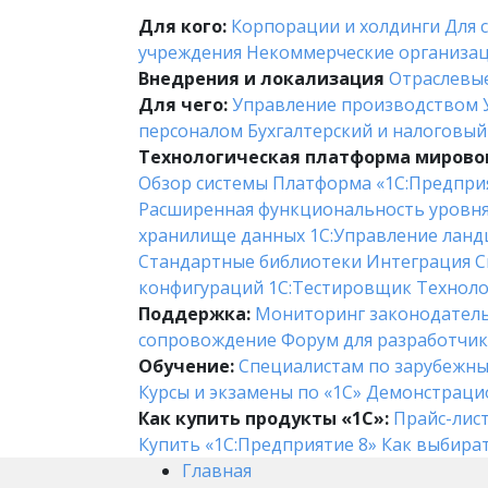
Для кого:
Корпорации и холдинги
Для 
учреждения
Некоммерческие организа
Внедрения и локализация
Отраслевы
Для чего:
Управление производством
персоналом
Бухгалтерский и налоговый
Технологическая платформа мировог
Обзор системы
Платформа «1С:Предпри
Расширенная функциональность уровн
хранилище данных
1С:Управление лан
Стандартные библиотеки
Интеграция
С
конфигураций
1С:Тестировщик
Техноло
Поддержка:
Мониторинг законодател
сопровождение
Форум для разработчи
Обучение:
Cпециалистам по зарубежн
Курсы и экзамены по «1С»
Демонстраци
Как купить продукты «1С»:
Прайс-лис
Купить «1С:Предприятие 8»
Как выбира
Главная