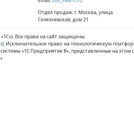
Email:
site_v8@1c.ru
Отдел продаж:
г. Москва
,
улица
Селезнёвская, дом 21
«1С»). Все права на сайт защищены
и
). Исключительное право на технологическую платфор
истемы «1С:Предприятие 8», представленные на этом с
С»