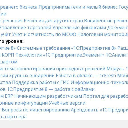
среднего бизнеса
Предприниматели и малый бизнес
Гос
ции
е решения
Решения для других стран
Внедренные реше
Управление торговлей
Управление финансами
Докумен
 учёт
Учет и отчетность по МСФО
Налоговый монитори
о уровня:
ятие 8»
Системные требования «1С:Предприятие 8»
Расш
я КОРП
Технология «1С:Предприятие.Элемент»
1C:Анали
дшафтом
истема проектирования прикладных решений
Модуль 1
гии крупных внедрений
Работа в облаке — 1cFresh
Моби
ьства
Поддержка работы с ГИС
Информационно-техноло
ков
1С:Предприятие 8 — работа с файлами
ым ERP
Начинающим разработчикам
Портал для разраб
онные конфигурации
Учебные версии
т
Вопросы по лицензированию
Арендовать «1С:Предпри
ть партнера