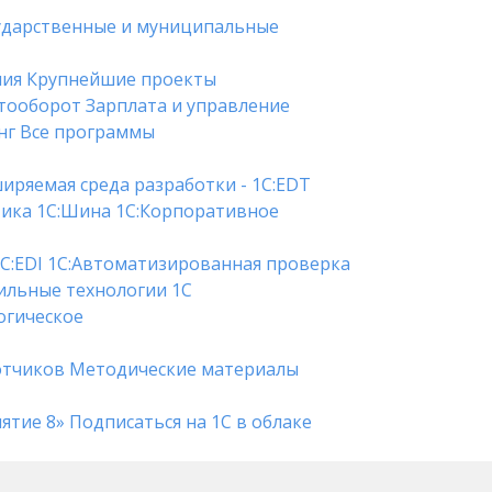
ударственные и муниципальные
ния
Крупнейшие проекты
тооборот
Зарплата и управление
нг
Все программы
иряемая среда разработки - 1C:EDT
тика
1С:Шина
1С:Корпоративное
C:EDI
1С:Автоматизированная проверка
льные технологии 1С
гическое
отчиков
Методические материалы
ятие 8»
Подписаться на 1С в облаке