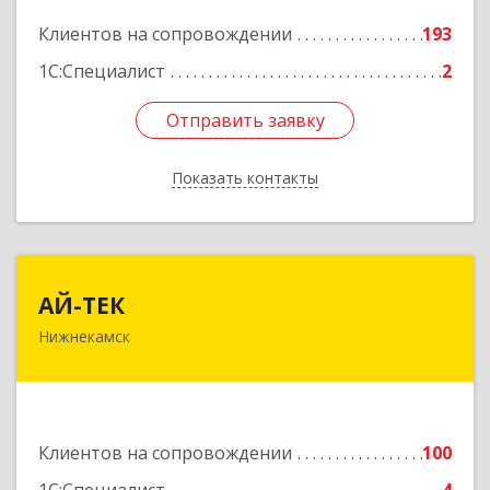
Подробнее
Клиентов на сопровождении
193
1С:Специалист
2
Отправить заявку
Отправить заявку
Показать контакты
Назад
АЙ-ТЕК
АЙ-ТЕК
Нижнекамск
423570, Татарстан Респ, Нижнекамский р-н,
Нижнекамск г, Шинников пр-кт, дом № 13А,
пом.1004
Подробнее
Клиентов на сопровождении
100