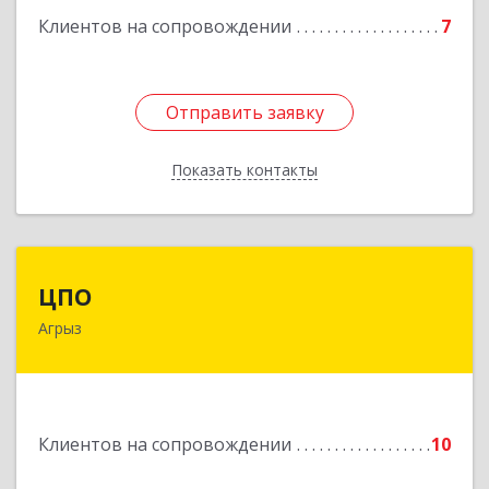
Клиентов на сопровождении
7
Подробнее
Отправить заявку
Отправить заявку
Показать контакты
Назад
ЦПО
ЦПО
Агрыз
422230, Татарстан Респ (Татарстан), м.р-н
Агрызский, г.п. город Агрыз, Агрыз г, Гагарина
ул, дом № 70, пом.1000, пом.3
Подробнее
Клиентов на сопровождении
10