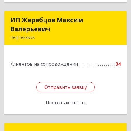
ИП Жеребцов Максим
ИП Жеребцов Максим
Валерьевич
Валерьевич
Нефтекамск
452680, Башкортостан Респ, Нефтекамск г,
Зодчих ул, строение № 20 "В"
Клиентов на сопровождении
34
Подробнее
Отправить заявку
Отправить заявку
Показать контакты
Назад