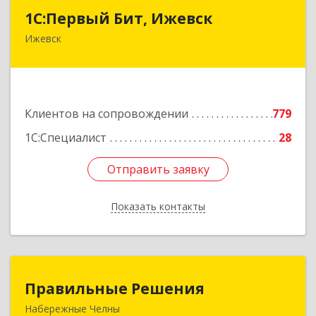
1С:Первый Бит, Ижевск
1С:Первый Бит, Ижевск
Ижевск
426008, Удмуртская Респ, Ижевск г,
Коммунаров ул, дом № 234
Подробнее
Клиентов на сопровождении
779
1С:Специалист
28
Отправить заявку
Отправить заявку
Показать контакты
Назад
Правильные Решения
Правильные Решения
Набережные Челны
423832, Татарстан Респ, Набережные Челны г,