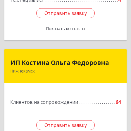
1С:Специалист
4
Отправить заявку
Отправить заявку
Показать контакты
Назад
ИП Костина Ольга Федоровна
ИП Костина Ольга Федоровна
Нижнекамск
Подробнее
Клиентов на сопровождении
64
Отправить заявку
Отправить заявку