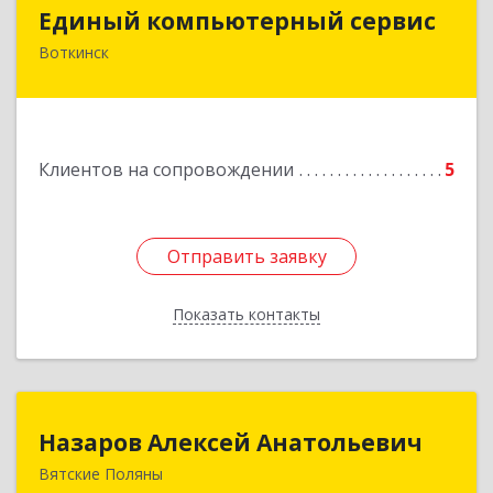
Единый компьютерный сервис
Единый компьютерный сервис
Воткинск
Подробнее
Клиентов на сопровождении
5
Отправить заявку
Отправить заявку
Показать контакты
Назад
Назаров Алексей Анатольевич
Назаров Алексей Анатольевич
Вятские Поляны
612964,Кировская обл,город Вятские Поляны