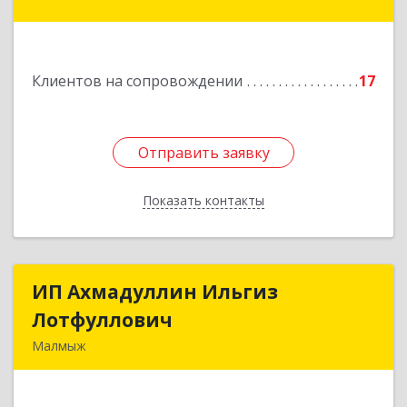
г.о.,Вятские Поляны г,Кирова ул,д. 8,кв. 55
Подробнее
Клиентов на сопровождении
17
Отправить заявку
Отправить заявку
Показать контакты
Назад
ИП Ахмадуллин Ильгиз
ИП Ахмадуллин Ильгиз
Лотфуллович
Лотфуллович
Малмыж
612920, Кировская обл, г.Малмыж, ул.Ленина, 27
оф.1