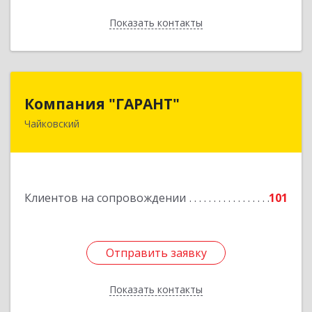
Показать контакты
Назад
Компания "ГАРАНТ"
Компания "ГАРАНТ"
Чайковский
617760, Пермский край, Чайковский г, Карла
Маркса ул, дом № 31, оф.3
Подробнее
Клиентов на сопровождении
101
Отправить заявку
Отправить заявку
Показать контакты
Назад