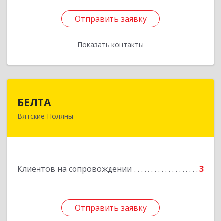
Отправить заявку
Отправить заявку
Показать контакты
Назад
БЕЛТА
БЕЛТА
Вятские Поляны
612960, Кировская обл, Вятские Поляны г,
Тойменка ул, дом № 8Г
Подробнее
Клиентов на сопровождении
3
Отправить заявку
Отправить заявку