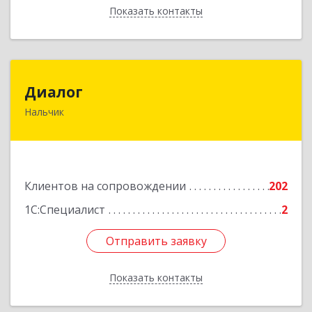
Показать контакты
Назад
Диалог
Диалог
Нальчик
360016, Кабардино-Балкарская Респ, Нальчик г,
Калюжного ул, дом № 3, этаж 2
Подробнее
Клиентов на сопровождении
202
1С:Специалист
2
Отправить заявку
Отправить заявку
Показать контакты
Назад