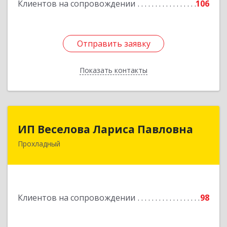
Клиентов на сопровождении
106
Подробнее
Отправить заявку
Отправить заявку
Показать контакты
Назад
ИП Веселова Лариса Павловна
ИП Веселова Лариса Павловна
Прохладный
361045, Кабардино-Балкарская Респ,
Прохладный г, Добровольская ул, дом № 31
Подробнее
Клиентов на сопровождении
98