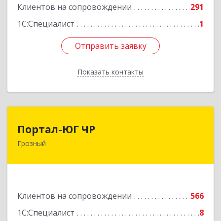
Подробнее
Клиентов на сопровождении
291
1С:Специалист
1
Отправить заявку
Отправить заявку
Показать контакты
Назад
Портал-ЮГ ЧР
Портал-ЮГ ЧР
Грозный
364906, Чеченская Респ, Грозный г, Путина пр-
кт, дом № 30
Подробнее
Клиентов на сопровождении
566
1С:Специалист
8