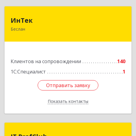
ИнТек
ИнТек
Беслан
363000, Северная Осетия - Алания Респ,
Правобережный, Беслан г, Комсомольская ул,
дом № 69
Подробнее
Клиентов на сопровождении
140
1С:Специалист
1
Отправить заявку
Отправить заявку
Показать контакты
Назад
IT ProfClub