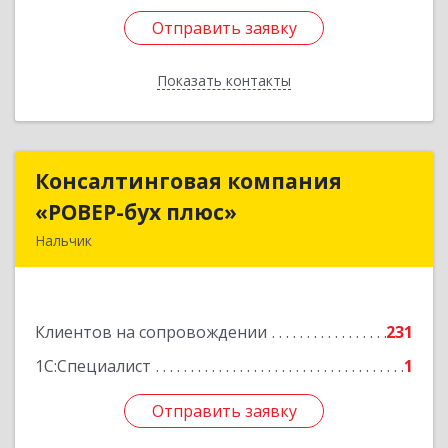
Отправить заявку
Отправить заявку
Показать контакты
Назад
Консалтинговая компания
Консалтинговая компания
«РОВЕР-бух плюс»
«РОВЕР-бух плюс»
Нальчик
360004, Кабардино-Балкарская Респ, Нальчик г,
Кирова ул, дом № 233
Клиентов на сопровождении
231
Подробнее
1С:Специалист
1
Отправить заявку
Отправить заявку