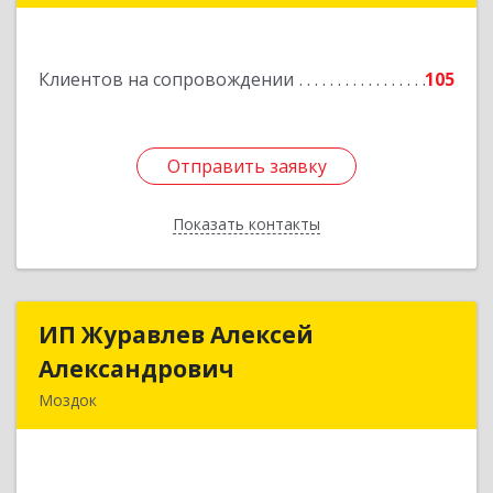
Подробнее
Клиентов на сопровождении
105
Отправить заявку
Отправить заявку
Показать контакты
Назад
ИП Журавлев Алексей
ИП Журавлев Алексей
Александрович
Александрович
Моздок
363750, Северная Осетия - Алания Респ, Моздок
г, Кирова ул, дом № 41