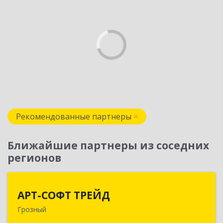
Рекомендованные партнеры
Ближайшие партнеры из соседних
регионов
АРТ-СОФТ ТРЕЙД
АРТ-СОФТ ТРЕЙД
Грозный
364013, Чеченская Респ, Грозный г, Полярников