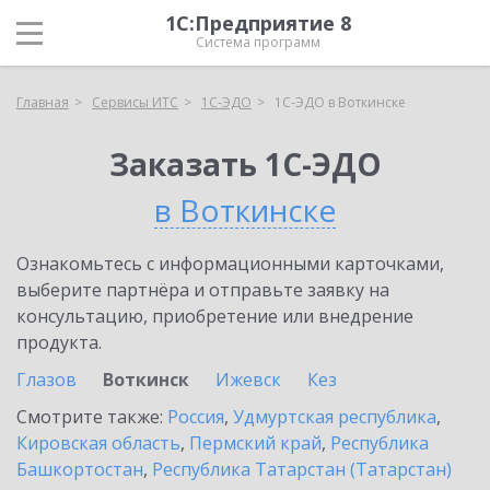
1С:Предприятие 8
Система программ
Главная
Сервисы ИТС
1С-ЭДО
1С-ЭДО в Воткинске
Заказать 1С-ЭДО
в Воткинске
Ознакомьтесь с информационными карточками,
выберите партнёра и отправьте заявку на
консультацию, приобретение или внедрение
продукта.
Глазов
Воткинск
Ижевск
Кез
Смотрите также:
Россия
,
Удмуртская республика
,
Кировская область
,
Пермский край
,
Республика
Башкортостан
,
Республика Татарстан (Татарстан)