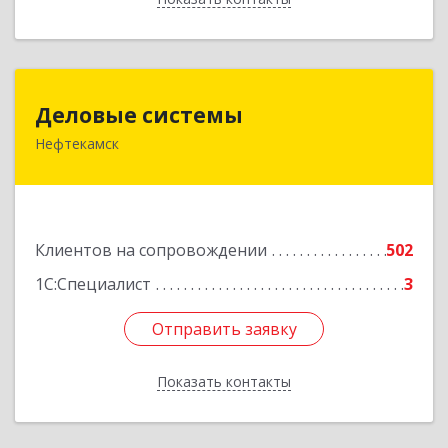
Деловые системы
Деловые системы
Нефтекамск
452689, Башкортостан Респ, Нефтекамск г,
Ленина ул, дом № 47В, пом.3
Подробнее
Клиентов на сопровождении
502
1С:Специалист
3
Отправить заявку
Отправить заявку
Показать контакты
Назад