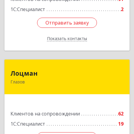
1С:Специалист
2
Отправить заявку
Отправить заявку
Показать контакты
Назад
Лоцман
Лоцман
Глазов
427620, Удмуртская Респ, Глазов г, Сибирская
ул, дом № 20
Подробнее
Клиентов на сопровождении
62
1С:Специалист
19