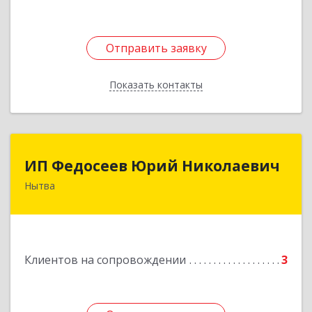
Отправить заявку
Отправить заявку
Показать контакты
Назад
ИП Федосеев Юрий Николаевич
ИП Федосеев Юрий Николаевич
Нытва
617000, Пермский край, Нытвенский р-н,
Нытва г, Ленина пр-кт, дом № 36 8
Подробнее
Клиентов на сопровождении
3