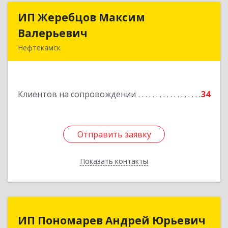
ИП Жеребцов Максим
ИП Жеребцов Максим
Валерьевич
Валерьевич
Нефтекамск
452680, Башкортостан Респ, Нефтекамск г,
Зодчих ул, строение № 20 "В"
Клиентов на сопровождении
34
Подробнее
Отправить заявку
Отправить заявку
Показать контакты
Назад
ИП Пономарев Андрей Юрьевич
ИП Пономарев Андрей Юрьевич