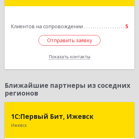
Подробнее
Клиентов на сопровождении
5
Отправить заявку
Отправить заявку
Показать контакты
Назад
Ближайшие партнеры из соседних
регионов
1С:Первый Бит, Ижевск
1С:Первый Бит, Ижевск
Ижевск
426008, Удмуртская Респ, Ижевск г,
Коммунаров ул, дом № 234