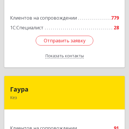
Подробнее
Клиентов на сопровождении
779
1С:Специалист
28
Отправить заявку
Отправить заявку
Показать контакты
Назад
Гаура
Гаура
Кез
427580, Удмуртская Респ, Кезский р-н, Кез п,
Кооперативная ул, дом № 12
Подробнее
Клиентов на сопровождении
91