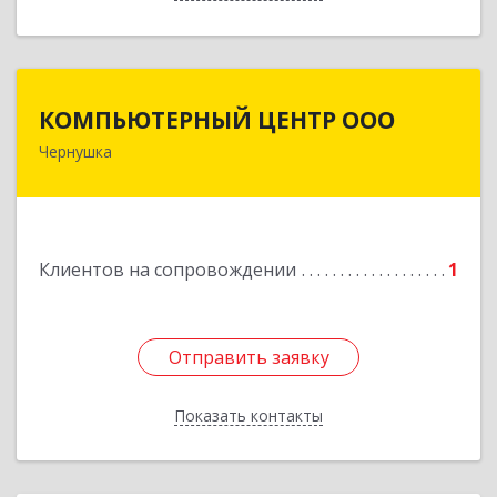
КОМПЬЮТЕРНЫЙ ЦЕНТР ООО
КОМПЬЮТЕРНЫЙ ЦЕНТР ООО
Чернушка
617830, Пермский край г. Чернушка, ул.
Коммунистическая, д. 9
Подробнее
Клиентов на сопровождении
1
Отправить заявку
Отправить заявку
Показать контакты
Назад