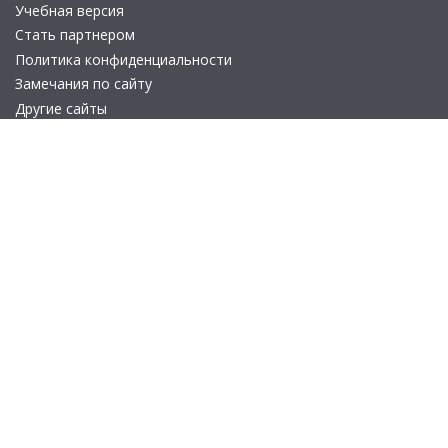
Учебная версия
Стать партнером
Политика конфиденциальности
Замечания по сайту
Другие сайты
Телефон:
+7 (495) 737-92-57
Email:
site_v8@1c.ru
Отдел продаж:
г. Москва
,
улица Селезнёвская, дом 21
© 2026 АО «Группа 1С» (правопреемник «1С»). Все права на сайт
защищены
© 2011- 2026 ООО «1С-Софт» (
о компании
).
Исключительное право на технологическую платформу
«1С:Предприятие 8» и типовые конфигурации программных
продуктов системы «1С:Предприятие 8», представленные на