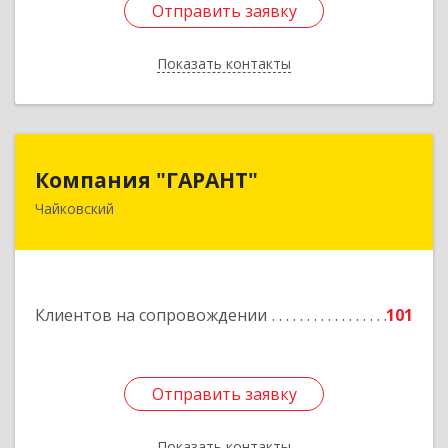
Отправить заявку
Отправить заявку
Показать контакты
Назад
Компания "ГАРАНТ"
Компания "ГАРАНТ"
Чайковский
617760, Пермский край, Чайковский г, Карла
Маркса ул, дом № 31, оф.3
Подробнее
Клиентов на сопровождении
101
Отправить заявку
Отправить заявку
Показать контакты
Назад