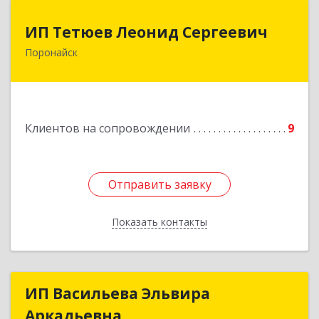
ИП Тетюев Леонид Сергеевич
ИП Тетюев Леонид Сергеевич
Поронайск
694242, Сахалинская обл, Поронайск г, Фрунзе
ул, дом № 14, кв.51
Подробнее
Клиентов на сопровождении
9
Отправить заявку
Отправить заявку
Показать контакты
Назад
ИП Васильева Эльвира
ИП Васильева Эльвира
Аркадьевна
Аркадьевна