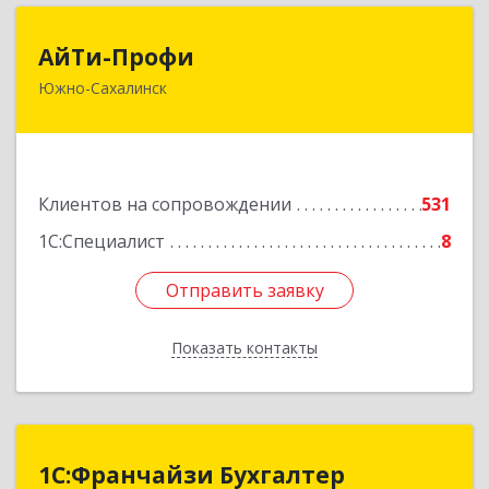
АйТи-Профи
АйТи-Профи
Южно-Сахалинск
693023, Сахалинская обл, город Южно-
Сахалинск г.о., Южно-Сахалинск г, Емельянова
А.О. ул, дом № 4
Подробнее
Клиентов на сопровождении
531
1С:Специалист
8
Отправить заявку
Отправить заявку
Показать контакты
Назад
1С:Франчайзи Бухгалтер
1С:Франчайзи Бухгалтер