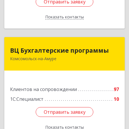
Отправить заявку
Отправить заявку
Показать контакты
Назад
ВЦ Бухгалтерские программы
ВЦ Бухгалтерские программы
Комсомольск-на-Амуре
681000, Хабаровский край, Комсомольск-на-
Амуре г, Сидоренко ул, дом № 1А
Подробнее
Клиентов на сопровождении
97
1С:Специалист
10
Отправить заявку
Отправить заявку
Показать контакты
Назад