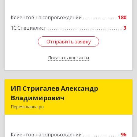
Подробнее
Клиентов на сопровождении
180
1С:Специалист
3
Отправить заявку
Отправить заявку
Показать контакты
Назад
ИП Стригалев Александр
ИП Стригалев Александр
Владимирович
Владимирович
Переяславка рп
682910, Хабаровский край, Имени Лазо р-н,
Переяславка рп, Ленина ул, дом № 30, оф.1
Клиентов на сопровождении
96
Подробнее