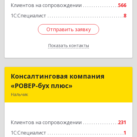
Клиентов на сопровождении
566
1С:Специалист
8
Отправить заявку
Отправить заявку
Показать контакты
Назад
Консалтинговая компания
Консалтинговая компания
«РОВЕР-бух плюс»
«РОВЕР-бух плюс»
Нальчик
360004, Кабардино-Балкарская Респ, Нальчик г,
Кирова ул, дом № 233
Клиентов на сопровождении
231
Подробнее
1С:Специалист
1