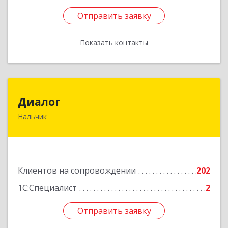
Отправить заявку
Отправить заявку
Показать контакты
Назад
Диалог
Диалог
Нальчик
360016, Кабардино-Балкарская Респ, Нальчик г,
Калюжного ул, дом № 3, этаж 2
Подробнее
Клиентов на сопровождении
202
1С:Специалист
2
Отправить заявку
Отправить заявку