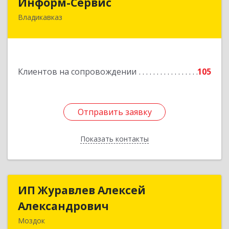
Информ-Сервис
Владикавказ
362020, Северная Осетия - Алания Респ,
Владикавказ г, Островского ул, дом № 12, пом.3
Подробнее
Клиентов на сопровождении
105
Отправить заявку
Отправить заявку
Показать контакты
Назад
ИП Журавлев Алексей
ИП Журавлев Алексей
Александрович
Александрович
Моздок