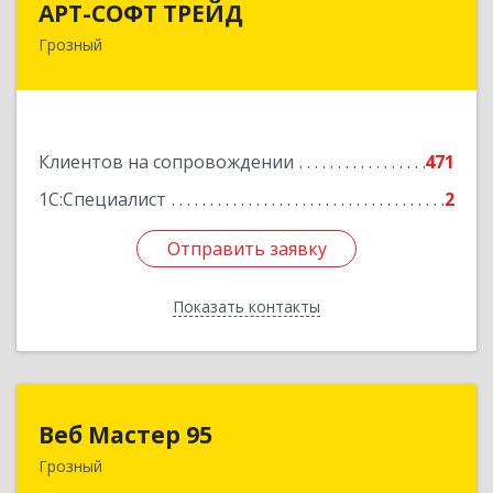
АРТ-СОФТ ТРЕЙД
Грозный
364013, Чеченская Респ, Грозный г, Полярников
ул, дом № 36А
Подробнее
Клиентов на сопровождении
471
1С:Специалист
2
Отправить заявку
Отправить заявку
Показать контакты
Назад
Веб Мастер 95
Веб Мастер 95
Грозный
364050, Чеченская Респ, Грозный г, Им