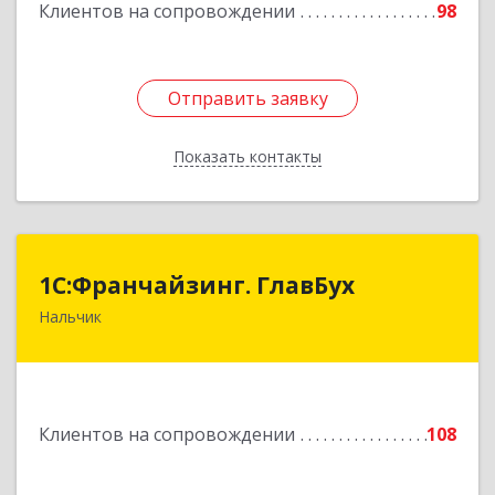
Клиентов на сопровождении
98
Отправить заявку
Отправить заявку
Показать контакты
Назад
1С:Франчайзинг. ГлавБух
1С:Франчайзинг. ГлавБух
Нальчик
360000, Кабардино-Балкарская Респ, Нальчик г,
Пачева ул, дом № 13, ТОД Европа, этаж 3, оф.2
Подробнее
Клиентов на сопровождении
108