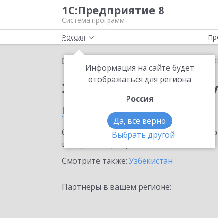
1С:Предприятие 8
Система программ
Россия
Пр
Главная
Сервисы ИТС
Отвечает аудитор
Отв
Информация на сайте будет
отображаться для региона
Заказать Отвечает а
Россия
в Нукусе
Да, все верно
Ознакомьтесь с информационными карт
Выбрать другой
внедрение продукта.
Смотрите также:
Узбекистан
Партнеры в вашем регионе: