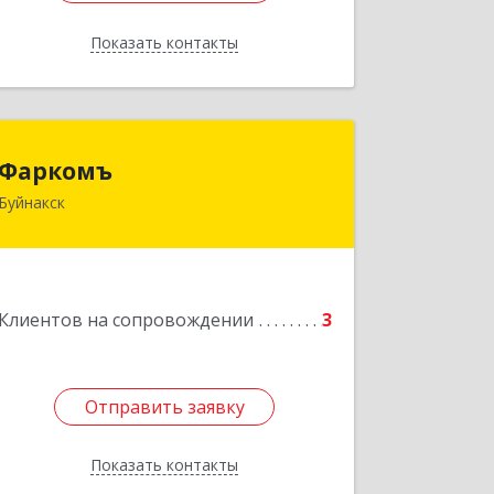
Показать контакты
Назад
Фаркомъ
Фаркомъ
Буйнакск
Подробнее
Клиентов на сопровождении
3
Отправить заявку
Отправить заявку
Показать контакты
Назад