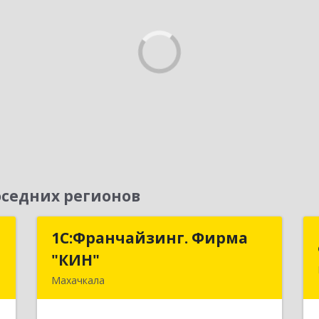
седних регионов
т
1С:Франчайзинг. Фирма
1С:Франчайзинг. Фирма
"КИН"
"КИН"
ь
Махачкала
,
367030, Дагестан Респ, Махачкала г,
1
И.Казака ул, дом № 31