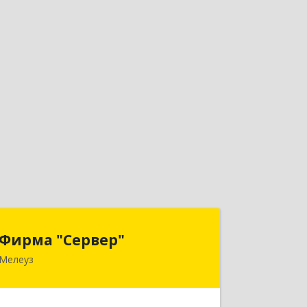
Фирма "Сервер"
Фирма "Сервер"
Мелеуз
453852, Башкортостан Респ,
Мелеузовский р-н, Мелеуз г, 32-й мкр,
дом № 36