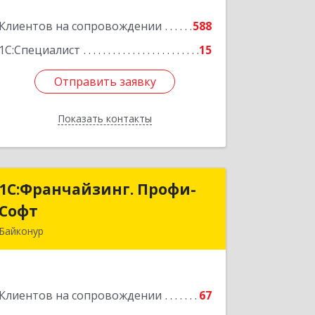
Подробнее
Клиентов на сопровождении
588
1С:Специалист
15
Отправить заявку
Отправить заявку
Показать контакты
Назад
1С:Франчайзинг. Профи-
1С:Франчайзинг. Профи-
Софт
Софт
Байконур
468320, Байконур г, Ленина ул, дом №
10, кв.1+2+3
Клиентов на сопровождении
67
Подробнее