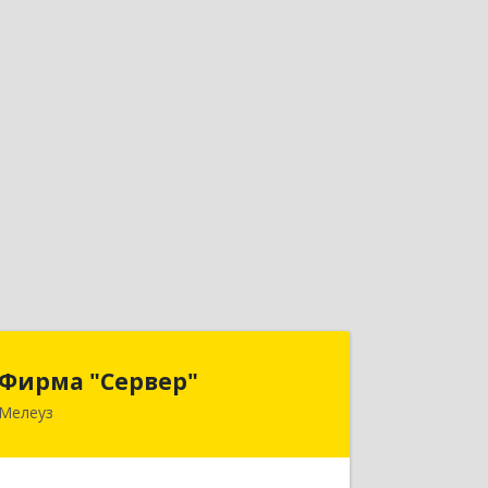
Фирма "Сервер"
Фирма "Сервер"
Мелеуз
453852, Башкортостан Респ,
Мелеузовский р-н, Мелеуз г, 32-й мкр,
дом № 36