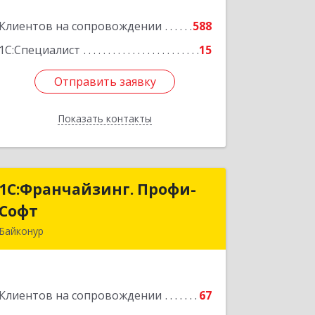
Подробнее
Клиентов на сопровождении
588
1С:Специалист
15
Отправить заявку
Отправить заявку
Показать контакты
Назад
1С:Франчайзинг. Профи-
1С:Франчайзинг. Профи-
Софт
Софт
Байконур
468320, Байконур г, Ленина ул, дом №
10, кв.1+2+3
Клиентов на сопровождении
67
Подробнее