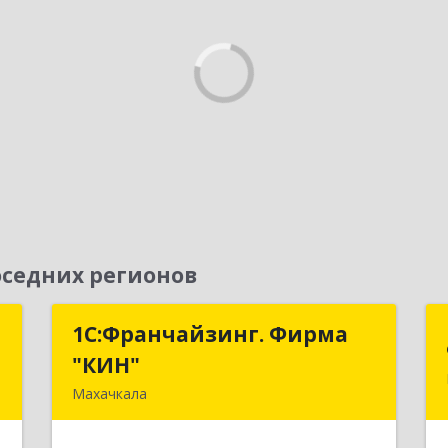
седних регионов
т
1С:Франчайзинг. Фирма
1С:Франчайзинг. Фирма
"КИН"
"КИН"
ь
Махачкала
,
367030, Дагестан Респ, Махачкала г,
1
И.Казака ул, дом № 31