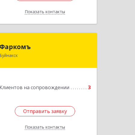
Показать контакты
Назад
Фаркомъ
Фаркомъ
Буйнакск
Подробнее
Клиентов на сопровождении
3
Отправить заявку
Отправить заявку
Показать контакты
Назад