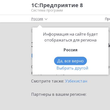
1С:Предприятие 8
Система программ
Россия
Пр
Главная
Тарифы ИТС
ИТС Медицина
ИТС Ме
Информация на сайте будет
отображаться для региона
Заказать ИТС Медиц
Россия
в Ургенче
Да, все верно
Ознакомьтесь с информационными карт
Выбрать другой
внедрение продукта.
Смотрите также:
Узбекистан
Партнеры в вашем регионе: