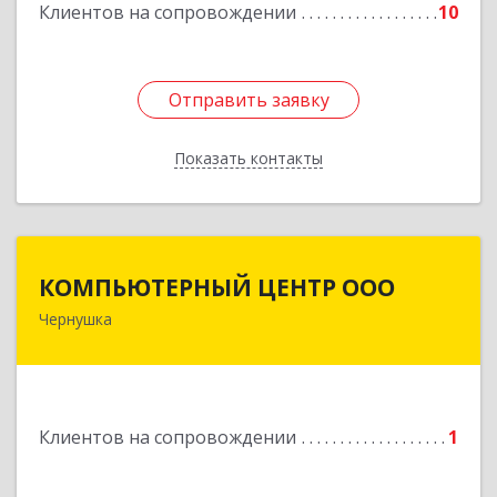
Подробнее
Клиентов на сопровождении
10
Отправить заявку
Отправить заявку
Показать контакты
Назад
КОМПЬЮТЕРНЫЙ ЦЕНТР ООО
КОМПЬЮТЕРНЫЙ ЦЕНТР ООО
Чернушка
617830, Пермский край г. Чернушка, ул.
Коммунистическая, д. 9
Подробнее
Клиентов на сопровождении
1