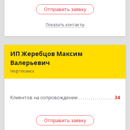
Отправить заявку
Отправить заявку
Показать контакты
Назад
ИП Жеребцов Максим
ИП Жеребцов Максим
Валерьевич
Валерьевич
Нефтекамск
452680, Башкортостан Респ, Нефтекамск г,
Зодчих ул, строение № 20 "В"
Клиентов на сопровождении
34
Подробнее
Отправить заявку
Отправить заявку