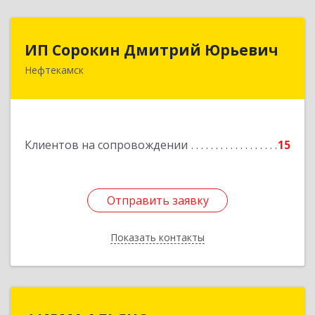
ИП Сорокин Дмитрий Юрьевич
ИП Сорокин Дмитрий Юрьевич
Нефтекамск
452684, Башкортостан Респ, Нефтекамск г,
Дорожная ул, дом № 23, кв.60
Подробнее
Клиентов на сопровождении
15
Отправить заявку
Отправить заявку
Показать контакты
Назад
ФИРМА АЛЬЯНС