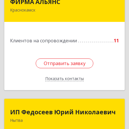
ФИРМА АЛЬЯНС
Краснокамск
Подробнее
Клиентов на сопровождении
11
Отправить заявку
Отправить заявку
Показать контакты
Назад
ИП Федосеев Юрий Николаевич
ИП Федосеев Юрий Николаевич
Нытва
617000, Пермский край, Нытвенский р-н,
Нытва г, Ленина пр-кт, дом № 36 8