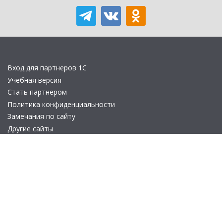
Вход для партнеров 1С
Учебная версия
Стать партнером
Политика конфиденциальности
Замечания по сайту
Другие сайты
Телефон:
+7 (495) 737-92-57
Email:
site_v8@1c.ru
Отдел продаж:
г. Москва
,
улица Селезнёвская, дом 21