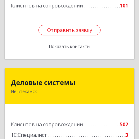
Клиентов на сопровождении
101
Отправить заявку
Отправить заявку
Показать контакты
Назад
Деловые системы
Деловые системы
Нефтекамск
452689, Башкортостан Респ, Нефтекамск г,
Ленина ул, дом № 47В, пом.3
Подробнее
Клиентов на сопровождении
502
1С:Специалист
3