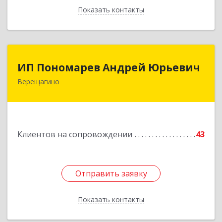
Показать контакты
Назад
ИП Пономарев Андрей Юрьевич
ИП Пономарев Андрей Юрьевич
Верещагино
617120, Пермский край, Верещагинский р-н,
Верещагино г, Октябрьская ул, дом № 68, оф.1
Подробнее
Клиентов на сопровождении
43
Отправить заявку
Отправить заявку
Показать контакты
Назад