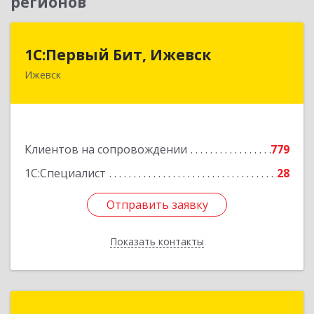
регионов
1С:Первый Бит, Ижевск
1С:Первый Бит, Ижевск
Ижевск
426008, Удмуртская Респ, Ижевск г,
Коммунаров ул, дом № 234
Подробнее
Клиентов на сопровождении
779
1С:Специалист
28
Отправить заявку
Отправить заявку
Показать контакты
Назад
Гаура