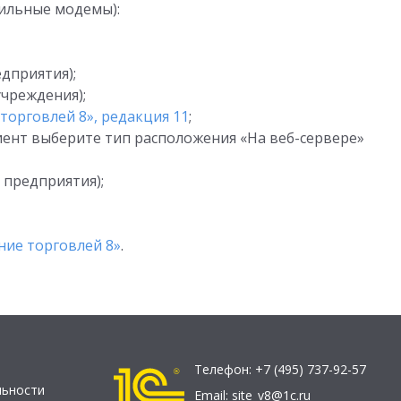
ильные модемы):
дприятия);
учреждения);
торговлей 8», редакция 11
;
иент выберите тип расположения «На веб-сервере»
 предприятия);
ние торговлей 8»
.
Телефон:
+7 (495) 737-92-57
льности
Email:
site_v8@1c.ru