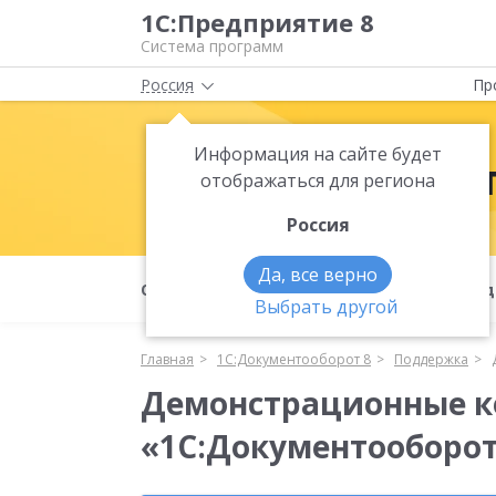
1С:Предприятие 8
Система программ
Россия
Пр
Информация на сайте будет
1С:Документ
отображаться для региона
Россия
Да, все верно
О продукте
Возможности
Под
Выбрать другой
Главная
1С:Документооборот 8
Поддержка
Демонстрационные 
«1С:Документооборот