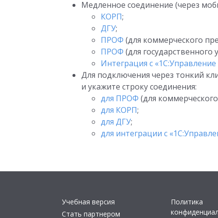
Медленное соединение (через моб
КОРП
;
ДГУ
;
ПРОФ
(для коммерческого пре
ПРОФ
(для государственного 
Интеграция с «1С:Управление 
Для подключения через тонкий кл
и укажите строку соединения:
для ПРОФ
(для коммерческого
для КОРП
;
для ДГУ
;
для интеграции с «1С:Управле
Учебная версия
Политика
конфиденциа
Стать партнером