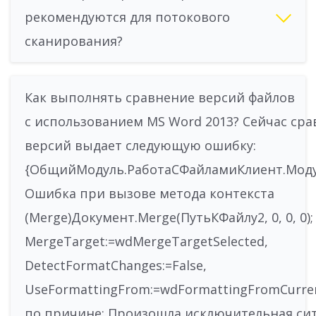
рекомендуются для потокового
сканирования?
Как выполнять сравнение версий файлов
с использованием MS Word 2013? Сейчас ср
версий выдает следующую ошибку:
{ОбщийМодуль.РаботаСФайламиКлиент.Модул
Ошибка при вызове метода контекста
(Merge)Документ.Merge(ПутьКФайлу2, 0, 0, 0); 
MergeTarget:=wdMergeTargetSelected,
DetectFormatChanges:=False,
UseFormattingFrom:=wdFormattingFromCurre
по причине: Произошла исключительная си