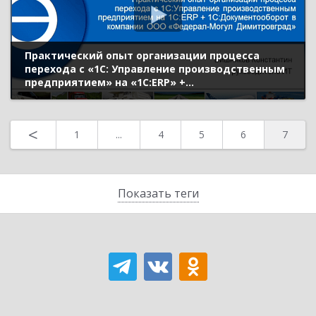
Практический опыт организации процесса
перехода с «1С: Управление производственным
предприятием» на «1С:ERP» +
«1С:Документооборот» в компании «Федерал-
Могул»
<
1
...
4
5
6
7
Показать теги