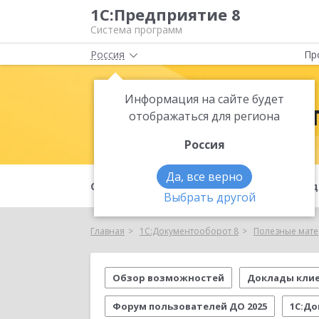
1С:Предприятие 8
Система программ
Россия
Пр
Информация на сайте будет
1С:Документ
отображаться для региона
Россия
Да, все верно
О продукте
Возможности
Под
Выбрать другой
Главная
1С:Документооборот 8
Полезные мат
Обзор возможностей
Доклады кли
Форум пользователей ДО 2025
1С:До