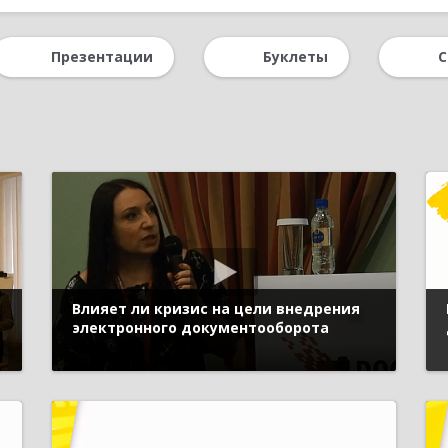
1С
Управление персоналом
Форум пользователей ДО 2020
Презентации
Буклеты
С
атформа 1С:Предприятие 8
Система управления предприятием
Влияет ли кризис на цели внедрения
электронного документооборота