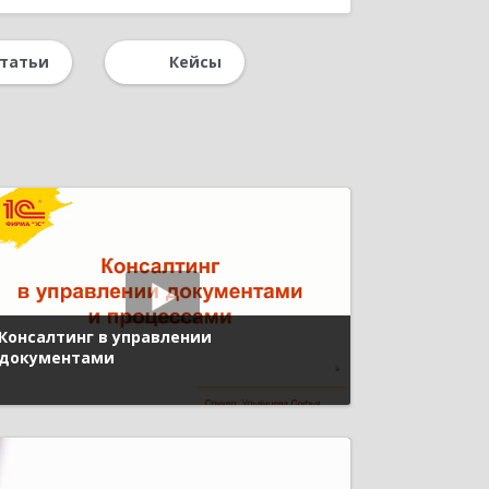
Для бухгалтера
татьи
Кейсы
ПМЭФ 2021
1С:Лекторий
Консалтинг в управлении
документами