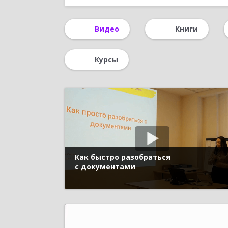
Истории успеха
1С-ЭДО
Вебинар 
Видео
Книги
Машиностроение, приборостроение
Пл
Курсы
Как быстро разобраться
с документами