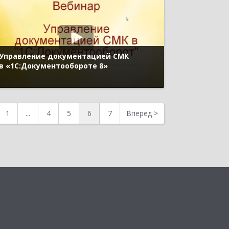
Управление документацией СМК
в «1С:Документообороте 8»
1
...
4
5
6
7
Вперед
>