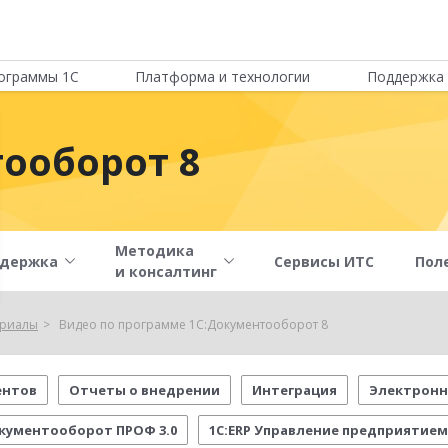
ограммы 1С
Платформа и технологии
Поддержка 
ооборот 8
Методика
держка
Сервисы ИТС
Пол
и консалтинг
ериалы
Видео по программе 1С:Документооборот 8
ентов
Отчеты о внедрении
Интеграция
Электронн
кументооборот ПРОФ 3.0
1С:ERP Управление предприятием