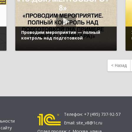
Проводим мероприятие — полный
контроль над подготовкой
<
Назад
Телефон:
+7 (495) 737-92-57
льности
Email:
site_v8@1c.ru
 сайту
Отдел продаж:
г. Москва
,
улица