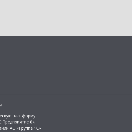
ы
ческую платформу
:Предприятие 8»,
ании АО «Группа 1С»