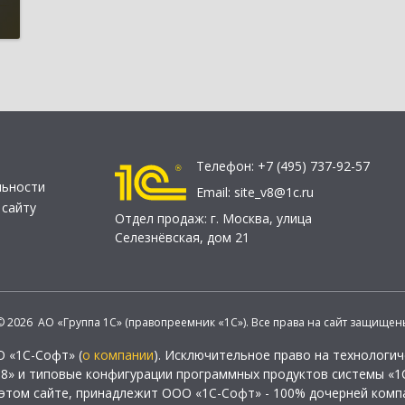
Телефон:
+7 (495) 737-92-57
льности
Email:
site_v8@1c.ru
 сайту
Отдел продаж:
г. Москва
,
улица
Селезнёвская, дом 21
© 2026 АО «Группа 1С» (правопреемник «1С»). Все права на сайт защищен
О «1С-Софт» (
о компании
). Исключительное право на технологи
 8» и типовые конфигурации программных продуктов системы «1С
этом сайте, принадлежит ООО «1С-Софт» - 100% дочерней комп