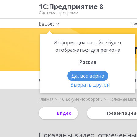
1С:Предприятие 8
Система программ
Россия
Пр
Информация на сайте будет
1С:Документ
отображаться для региона
Россия
Да, все верно
О продукте
Возможности
Под
Выбрать другой
Главная
1С:Документооборот 8
Полезные мат
Видео
Презентации
Показаны
видео, отмеченны