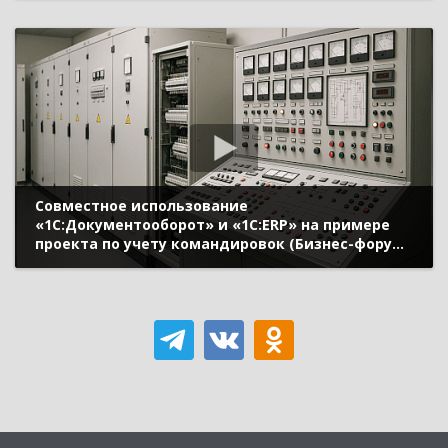
«TMD Friction Eurasia»)
Совместное использование
«1С:Документооборот» и «1С:ERP» на примере
проекта по учету командировок (Бизнес-форум
1С:ERP онлайн 18 ноября 2020 г., Смирнов Сергей,
ГК «СКАД тех»)