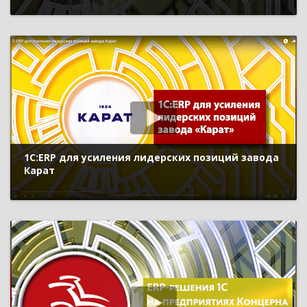
1С:ERP для усиления лидерских позиций завода
Карат