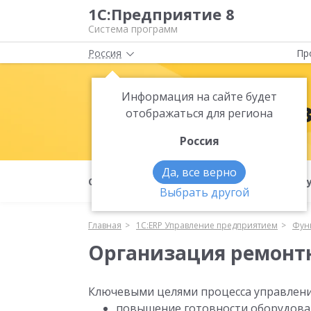
1С:Предприятие 8
Система программ
Россия
Пр
Информация на сайте будет
1С:ERP Упра
отображаться для региона
Россия
Да, все верно
О продукте
Преимущества
Ф
Выбрать другой
Главная
1С:ERP Управление предприятием
Фун
Организация ремонт
Ключевыми целями процесса управлени
повышение готовности оборудован