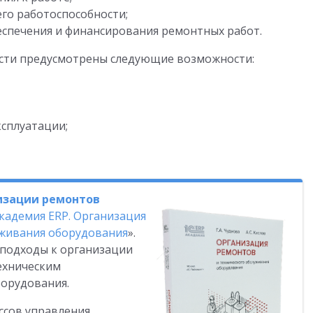
го работоспособности;
еспечения и финансирования ремонтных работ.
сти предусмотрены следующие возможности:
ксплуатации;
низации ремонтов
Академия ERP. Организация
уживания оборудования
».
 подходы к организации
ехническим
орудования.
ссов управления