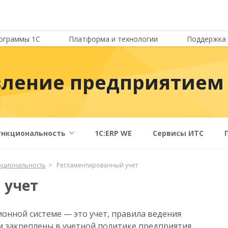
ограммы 1С
Платформа и технологии
Поддержка 
вление предприятием
ункциональность
1С:ERP WE
Сервисы ИТС
кциональность
Регламентированный учет
 учет
нной системе — это учет, правила ведения
 закреплены в учетной политике предприятия.