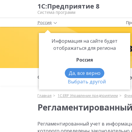
1С:Предприятие 8
Система программ
Россия
Пр
Информация на сайте будет
1С:ERP Упра
отображаться для региона
Россия
Да, все верно
О продукте
Преимущества
Ф
Выбрать другой
Главная
1С:ERP Управление предприятием
Фун
Регламентированный
Регламентированный учет в информацио
которого определены законодательно и