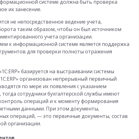
информационной системе должна быть проверка
ое их занесение.
ится не непосредственное ведение учета,
орота таким образом, чтобы он был источником
аментированного учета организации.
ием к информационной системе является поддержка
струментов для проверки полноты отражения
«1С:ERP» базируется на выстраивании системы
 «1С:ERP» организован непрерывный первичный
водятся по мере их появления с указанием
 тогда сотрудники бухгалтерской службы имеют
контроль операций и к моменту формирования
четными данными. При этом документы,
ных операций, — это первичные документы, состав
ой организации.
ентов