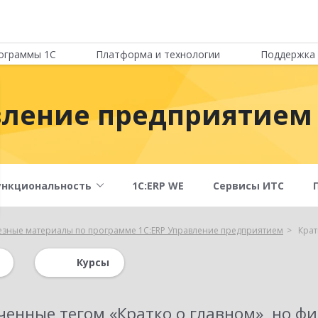
ограммы 1С
Платформа и технологии
Поддержка 
вление предприятием
ункциональность
1С:ERP WE
Сервисы ИТС
езные материалы по программе 1С:ERP Управление предприятием
Крат
Курсы
ченные тегом «
Кратко о главном
»
, но ф