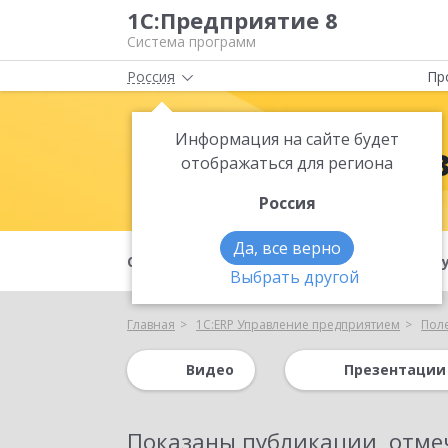
1С:Предприятие 8
Система программ
Россия
Пр
Информация на сайте будет
1С:ERP Упра
отображаться для региона
Россия
Да, все верно
О продукте
Преимущества
Ф
Выбрать другой
Главная
1С:ERP Управление предприятием
Пол
Видео
Презентации
Показаны публикации, отме