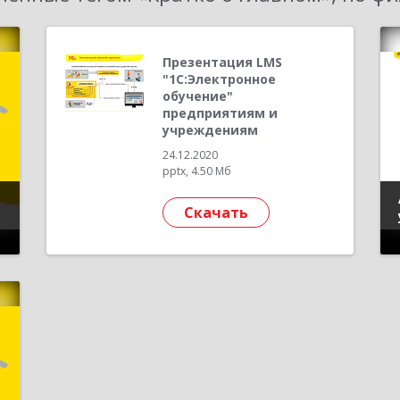
Презентация LMS
"1С:Электронное
обучение"
предприятиям и
учреждениям
24.12.2020
pptx, 4.50 Мб
Скачать