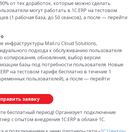
90% от тех доработок, которые можно сделать
ользователи могут работать в 1С:ERP на тестовом
ев (1 рабочая база, до 50 сеансов), а после — перейти
то
 инфраструктуры Mail.ru Cloud Solutions,
идуального подхода к обслуживанию пользователя
о копирования, обновления, выбор версии
изации базы под потребности пользователя. Новые
:ERP на тестовом тарифе бесплатно в течение 1
овременных пользователей), а после — перейти
править заявку
ите бесплатный период! Организует подключение
нер с опытом внедрения 1С:ERP в облаке 1С.
а и подключением к нему партнеры сети «
1С:Центры