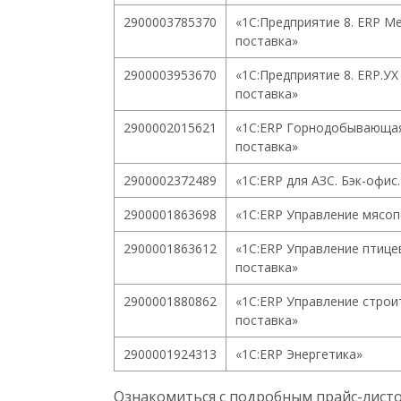
2900003785370
«1С:Предприятие 8. ERP М
поставка»
2900003953670
«1С:Предприятие 8. ERP.У
поставка»
2900002015621
«1С:ERP Горнодобывающая
поставка»
2900002372489
«1С:ERP для АЗС. Бэк-офис
2900001863698
«1C:ERP Управление мясо
2900001863612
«1С:ERP Управление птице
поставка»
2900001880862
«1С:ERP Управление строи
поставка»
2900001924313
«1С:ERP Энергетика»
Ознакомиться с подробным прайс-листо