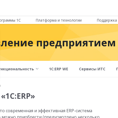
ограммы 1С
Платформа и технологии
Поддержка 
вление предприятием
ункциональность
1С:ERP WE
Сервисы ИТС
а
 «1С:ERP»
то современная и эффективная ERP-система
ю можно приобрести (предусмотрено несколько