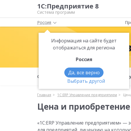
1С:Предприятие 8
Система программ
Россия
Пр
Информация на сайте будет
1С:ERP Упра
отображаться для региона
Россия
Да, все верно
О продукте
Преимущества
Ф
Выбрать другой
Главная
1С:ERP Управление предприятием
Цен
Цена и приобретение
«1С:ERP Управление предприятием» — э
для предприятий, лицензию на котору