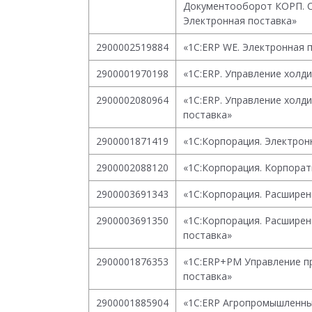
Документооборот КОРП. Сер
Электронная поставка»
2900002519884
«1С:ERP WE. Электронная 
2900001970198
«1С:ERP. Управление холд
2900002080964
«1С:ERP. Управление холд
поставка»
2900001871419
«1С:Корпорация. Электрон
2900002088120
«1С:Корпорация. Корпорат
2900003691343
«1С:Корпорация. Расширен
2900003691350
«1С:Корпорация. Расширен
поставка»
2900001876353
«1С:ERP+PM Управление пр
поставка»
2900001885904
«1С:ERP Агропромышленны