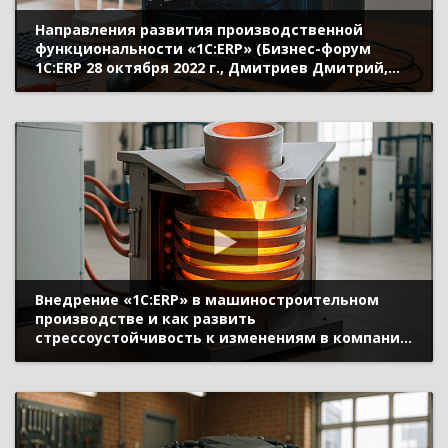
Направления развития производственной
функциональности «1С:ERP» (Бизнес-форум
1С:ERP 28 октября 2022 г., Дмитриев Дмитрий,
«1С»)
Внедрение «1С:ERP» в машиностроительном
производстве и как развить
стрессоустойчивость к изменениям в компании
(Бизнес-форум 1С:ERP онлайн 18 ноября 2020 г.,
Дурмагамбетов Тимур, «Карагандинский
литейно-машиностроительный завод»,
Мастяев Владимир, «Exsolc