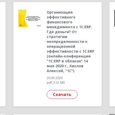
Организация
эффективного
финансового
менеджмента с 1С:ERP.
Где деньги? От
стратегии
неопределенности к
операционной
эффективности с 1С:ERP
(онлайн-конференция
"1С:ERP в облаках" 14
мая 2020 г., Кислов
Алексей, "1С")
20.05.2020
pdf, 3.31 Мб
Скачать