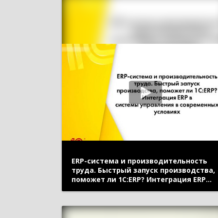
ERP-система и производительность
труда. Быстрый запуск производства,
поможет ли 1С:ERP? Интеграция ERP
в системы управления в современных
условиях (онлайн-конференция
«1С:ERP в облаках» 14 мая 2020 г.,
Кислов Алексей, «1С»)