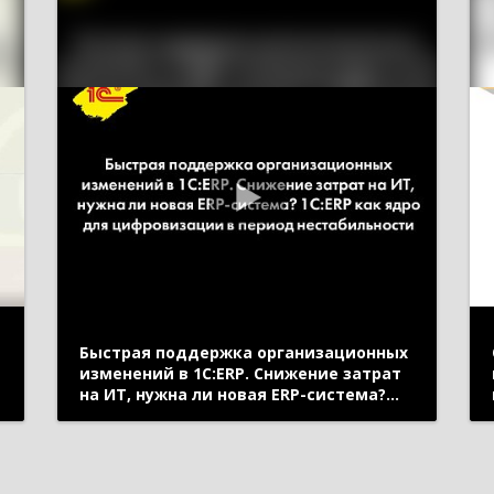
Быстрая поддержка организационных
изменений в 1С:ERP. Снижение затрат
на ИТ, нужна ли новая ERP-система?
я
1С:ERP как ядро для цифровизации в
период нестабильности (онлайн-
конференция "1С:ERP в облаках" 14 мая
2020 г., Кислов Алексей, "1С")