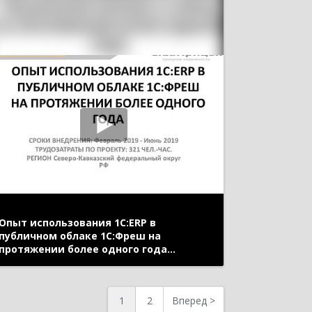
Опыт использования 1С:ERP в
публичном облаке 1С:Фреш на
протяжении более одного года
(онлайн-конференция "1С:ERP в
облаках" 14 мая 2020 г., Сизова
Анастасия, ООО "СТАВПРИЦЕП-
1
2
Вперед
>
ИНВЕСТ")