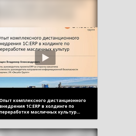
Опыт комплексного дистанционного
внедрения 1C:ERP в холдинге по
переработке масличных культур
(онлайн-конференция "1С:ERP в
облаках" 14 мая 2020 г., Рощин
Владимир, УК "Эксойл Групп")