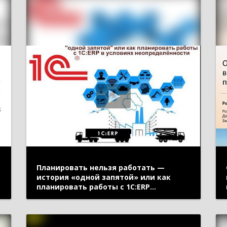
Планировать нельзя работать —
история «одной запятой» или как
планировать работы с 1С:ERP
в условиях неопределённости
(онлайн-конференция «1С:ERP
в облаках» 14 мая 2020 г., Кислов
Алексей, «1С»)