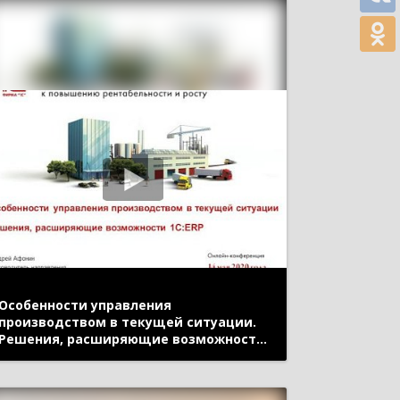
Особенности управления
производством в текущей ситуации.
Решения, расширяющие возможности
1С:ERP (онлайн-конференция «1С:ERP
в облаках» 14 мая 2020 г., Афонин
Андрей, «1С»)