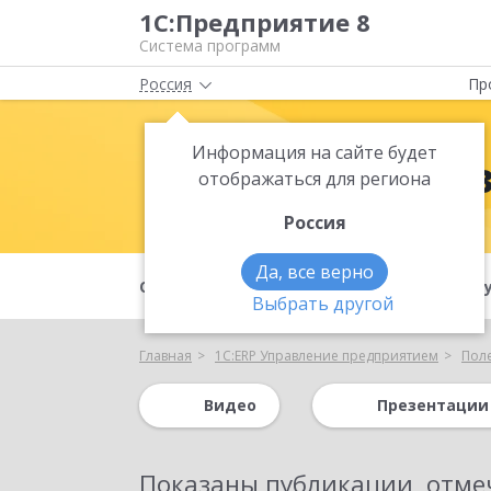
1С:Предприятие 8
Система программ
Россия
Пр
Информация на сайте будет
1С:ERP Упра
отображаться для региона
Россия
Да, все верно
О продукте
Преимущества
Ф
Выбрать другой
Главная
1С:ERP Управление предприятием
Пол
Видео
Презентации
Показаны публикации, отме