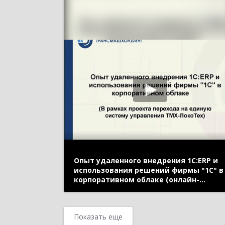
Опыт удаленного внедрения 1С:ERP и
использования решений фирмы "1С" в
корпоративном облаке (онлайн-
конференция "1С:ERP в облаках" 14 ма
2020 г., Ушаков Анатолий, АО
"ТРАНСМАШХОЛДИНГ")
Показать еще