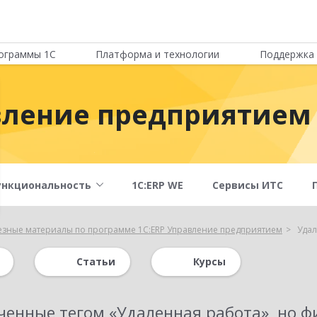
ограммы 1С
Платформа и технологии
Поддержка 
вление предприятием
ункциональность
1С:ERP WE
Сервисы ИТС
езные материалы по программе 1С:ERP Управление предприятием
Удал
Статьи
Курсы
ченные тегом «
Удаленная работа
»
, но 