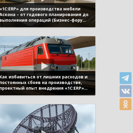
«1С:ERP» для производства мебели
Аскона – от годового планирования до
выполнения операций (Бизнес-форум
1С:ERP онлайн 18 ноября 2020 г.,
Смирнов Олег, «Передовые мебельные
технологии»)
Как избавиться от лишних расходов и
постоянных сбоев на производстве,
проектный опыт внедрения «1С:ERP»
(Бизнес-форум 1С:ERP онлайн 18 ноября
2020 г., Перминов Виктор, АО
«Локомотив құрастыру зауыты»)