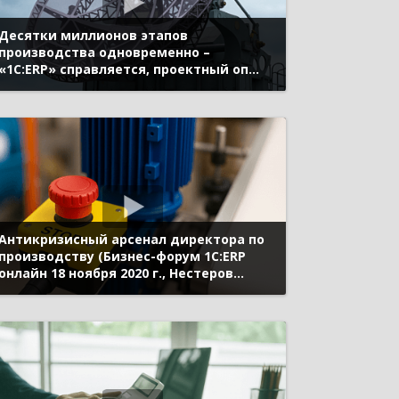
Десятки миллионов этапов
производства одновременно –
«1С:ERP» справляется, проектный опыт
(Бизнес-форум 1С:ERP онлайн 18 ноября
2020 г., Сурков Дмитрий, ПАО «НПО
«АЛМАЗ»)
Антикризисный арсенал директора по
производству (Бизнес-форум 1С:ERP
онлайн 18 ноября 2020 г., Нестеров
Алексей, «1С»)