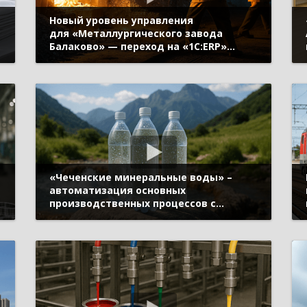
Новый уровень управления
для «Металлургического завода
Балаково» — переход на «1С:ERP»
(Бизнес-форум 1С:ERP онлайн 18 ноября
2020 г., Башлыков Алексей,
«Металлургический завод Балаково»)
е
«Чеченские минеральные воды» –
автоматизация основных
я
производственных процессов с
«1С:ERP» (Бизнес-форум 1С:ERP онлайн
18 ноября 2020 г., Хаджиев Султан,
«Чеченские минеральные воды»)