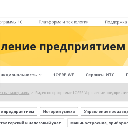
ограммы 1С
Платформа и технологии
Поддержка 
вление предприятием
ункциональность
1С:ERP WE
Сервисы ИТС
езные материалы
Видео по программе 1С:ERP Управление предприяти
ие предприятием
Истории успеха
Управление произво
хгалтерский и налоговый учет
Машиностроение, приборо