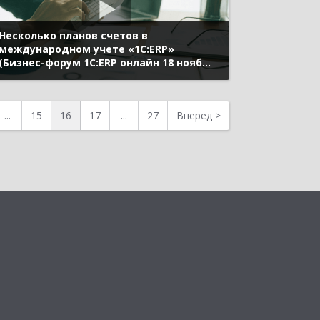
Несколько планов счетов в
международном учете «1С:ERP»
(Бизнес-форум 1С:ERP онлайн 18 ноября
2020 г., Бобровников Алексей, «1С»)
...
15
16
17
...
27
Вперед
>