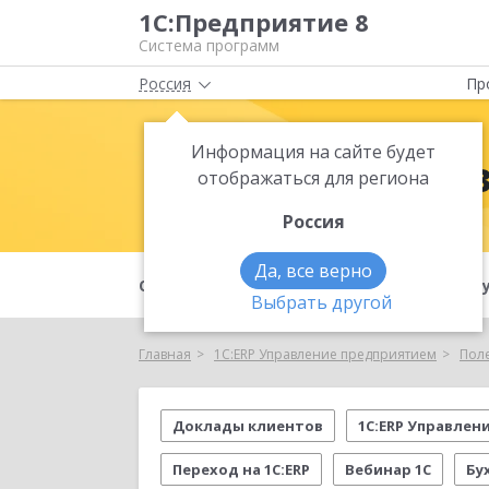
1С:Предприятие 8
Система программ
Россия
Пр
Информация на сайте будет
1С:ERP Упра
отображаться для региона
Россия
Да, все верно
О продукте
Преимущества
Ф
Выбрать другой
Главная
1С:ERP Управление предприятием
Пол
Доклады клиентов
1С:ERP Управлен
Переход на 1C:ERP
Вебинар 1С
Бу