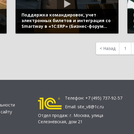
Поддержка командировок, учет
электронных билетов и интеграция со
я
Smartway в «1С:ERP» (Бизнес-форум
1С:ERP онлайн 18 ноября 2020 г.,
Бобровников Алексей, «1С»)
<
Назад
1
Телефон:
+7 (495) 737-92-57
льности
Email:
site_v8@1c.ru
 сайту
Отдел продаж:
г. Москва
,
улица
Селезнёвская, дом 21