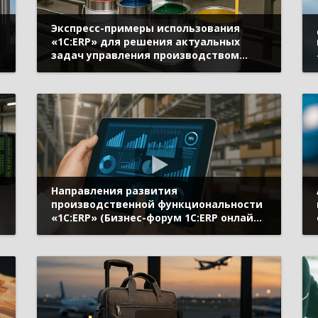
Экспресс-примеры использования
«1С:ERP» для решения актуальных
задач управления производством
я
(Бизнес-форум 1С:ERP онлайн 18 ноября
2020 г., Голдун Александр, «1С»)
Направления развития
производственной функциональности
«1С:ERP» (Бизнес-форум 1С:ERP онлайн
я
18 ноября 2020 г., Дмитриев Дмитрий,
«1С»)