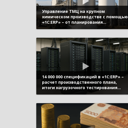
Управление ТМЦ на крупном
химическом производстве с помощью
«1С:ERP» – от планирования
производства и ремонтов до контрол
остатков (Бизнес-форум 1С:ERP онлайн
18 ноября 2020 г., Зелент Алексей, АО
«Саянскхимпласт»)
14 000 000 спецификаций в «1С:ERP» –
расчет производственного плана,
итоги нагрузочного тестирования
(Бизнес-форум 1С:ERP онлайн 18 ноябр
2020 г., Кислов Алексей, «1С»)