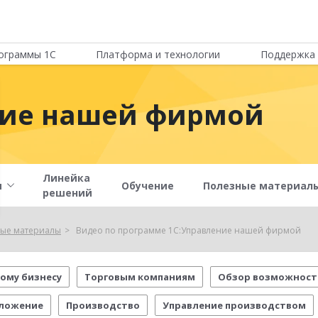
ограммы 1С
Платформа и технологии
Поддержка 
ние нашей фирмой
Линейка
и
Обучение
Полезные материал
решений
ые материалы
Видео по программе 1С:Управление нашей фирмой
ому бизнесу
Торговым компаниям
Обзор возможност
ложение
Производство
Управление производством