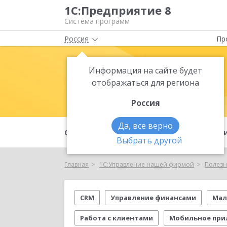
1С:Предприятие 8
Система программ
Россия
Пр
Информация на сайте будет
1С:Управле
отображаться для региона
Россия
Да, все верно
Для
О продукте
Возможност
кого
Выбрать другой
Главная
1С:Управление нашей фирмой
Полезн
CRM
Управление финансами
Мал
Работа с клиентами
Мобильное при