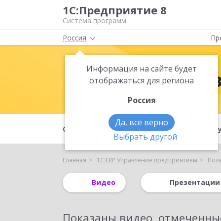
1С:Предприятие 8
Система программ
Россия
Пр
Информация на сайте будет
1С:ERP Упра
отображаться для региона
Россия
Да, все верно
О продукте
Преимущества
Ф
Выбрать другой
Главная
1С:ERP Управление предприятием
Пол
Видео
Презентации
Показаны
видео, отмеченны