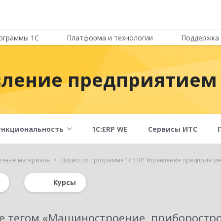
ограммы 1С
Платформа и технологии
Поддержка 
вление предприятием
ункциональность
1С:ERP WE
Сервисы ИТС
езные материалы
Видео по программе 1С:ERP Управление предприяти
Курсы
е тегом «Машиностроение, приборостр