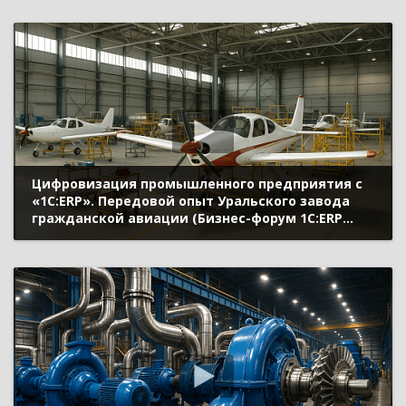
Голуб Денис, ООО «ХОЛДИНГ
ЛЕНПОЛИГРАФМАШ», Карпухин Максим,
«Апротех», Дунаев Алексей, «Синим
Цифровизация промышленного предприятия с
«1С:ERP». Передовой опыт Уральского завода
гражданской авиации (Бизнес-форум 1С:ERP
онлайн 17 ноября 2021 г., Козьмина Ирина, АО
«Уральский завод гражданской авиации»)