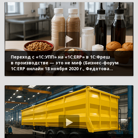
Переход с «1С:УПП» на «1С:ERP» в 1С:Фреш
в производстве — это не миф (Бизнес-форум
1С:ERP онлайн 18 ноября 2020 г., Федотова
Инесса, «НоваПродукт АГ», Смирнов Михаил,
«Рациональ»)