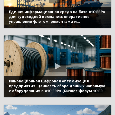
Единая информационная среда на базе «1C:ERP»
для судоходной компании: оперативное
управление флотом, ремонтами и
деятельностью компании (Бизнес-форум 1С:ERP
28 октября 2022 г., Громов Сергей, АО «Волга-
флот», Вандышев Владимир, АО «ТК «Конвей
Плюс»)
Инновационная цифровая оптимизация
предприятия. Ценность сбора данных напрямую
с оборудования в «1С:ERP» (Бизнес-форум 1С:ERP
28 октября 2022 г., Анисимов Ян,
«Москабельмет», Карпухин Максим, «Апротех»)