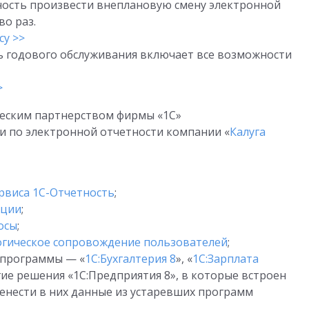
ность произвести внеплановую смену электронной
во раз.
су >>
ть годового обслуживания включает все возможности
>
ческим партнерством фирмы «1С»
и по электронной отчетности компании «
Калуга
рвиса 1С-Отчетность
;
ации
;
осы
;
гическое сопровождение пользователей
;
 программы — «
1С:Бухгалтерия 8
», «
1С:Зарплата
гие решения «1С:Предприятия 8», в которые встроен
енести в них данные из устаревших программ