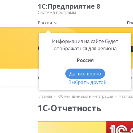
1С:Предприятие 8
Система программ
Россия
Пр
Информация на сайте будет
Обмен данными
отображаться для региона
Россия
Да, все верно
Обмен данными и интеграция
Меха
Выбрать другой
Главная
Обмен данными и интеграция
Реализ
1C-Отчетность