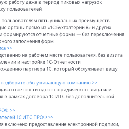
ую работу даже в период пиковых нагрузок
ку пользователей.
т пользователям пять уникальных преимуществ:
е органы прямо из «1С:Бухгалтерии 8» и других
т и формируются отчетные формы — без переключения
орного заполнения форм.
са >>
ственно на рабочем месте пользователя, без визита
млении и настройке 1С-Отчетности
вождению партнера 1С, который обслуживает вашу
ли подберите обслуживающую компанию >>
ача отчетности одного юридического лица или
 в рамках договора 1С:ИТС без дополнительной
РОФ >>
ателей 1С:ИТС ПРОФ >>
ия включено предоставление электронной подписи,