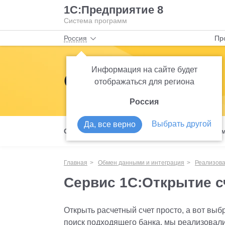
1С:Предприятие 8
Система программ
Россия
Пр
Информация на сайте будет
Обмен данными 
отображаться для региона
Россия
Выбрать другой
Да, все верно
Обмен данными и интеграция
Механиз
Главная
Обмен данными и интеграция
Реализов
Сервис 1С:Открытие с
Открыть расчетный счет просто, а вот вы
поиск подходящего банка, мы реализовал