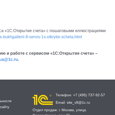
са «1С:Открытие счета» с пошаговыми иллюстрациями
-bukhgalterii-8-servis-1s-otkrytie-scheta.html
ию и работе с сервисом «1С:Открытие счета» –
sua@1c.ru
.
Телефон:
+7 (495) 737-92-57
ьности
Email:
site_v8@1c.ru
сайту
Отдел продаж:
г. Москва
,
улица