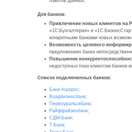
пакетов данных.
Для банков:
Привлечение новых клиентов на 
«1С:Бухгалтерия» и «1С:БизнесСтар
конкретными банками новых возможн
Возможность целевого информир
предложениях банка непосредственн
Повышение конкурентоспособнос
недоступных пока клиентам банков-к
Список подключенных банков:
Банк Агророс;
Владбизнесбанк;
Первоуральскбанк
;
Райффайзенбанк;
СДМ-Банк;
Т-Банк;
Точка Банк.