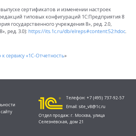
евыпуске сертификатов и изменении настроек
редакций типовых конфигураций 1С:Предприятия 8
лтерия государственного учреждения 8», ред. 2.0,
, ред. 3.0):
https://its.1c.ru/db/elreps#content:52:hdoc
.
к сервису «1С-Отчетность
»
Телефон:
+7 (495) 737-92-57
льности
Email:
site_v8@1c.ru
 сайту
Отдел продаж:
г. Москва
,
улица
Селезнёвская, дом 21