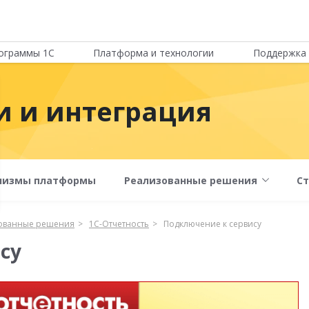
ограммы 1С
Платформа и технологии
Поддержка 
 и интеграция
низмы платформы
Реализованные решения
С
ованные решения
1C-Отчетность
Подключение к сервису
су