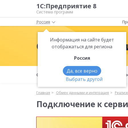
1С:Предприятие 8
Система программ
Россия
Пр
Информация на сайте будет
Обмен данными
отображаться для региона
Россия
Да, все верно
Обмен данными и интеграция
Меха
Выбрать другой
Главная
Обмен данными и интеграция
Реализ
Подключение к серви