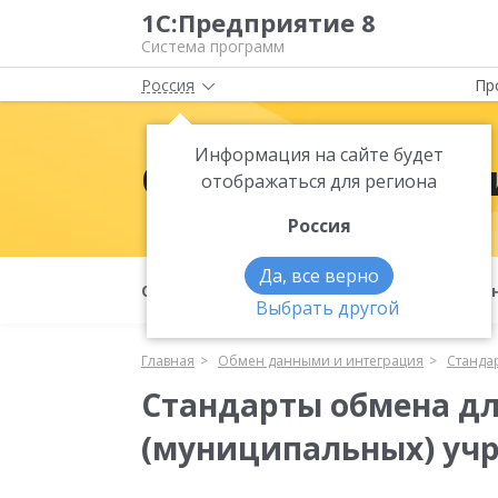
1С:Предприятие 8
Система программ
Россия
Пр
Информация на сайте будет
Обмен данными
отображаться для региона
Россия
Да, все верно
Обмен данными и интеграция
Меха
Выбрать другой
Главная
Обмен данными и интеграция
Станда
Стандарты обмена дл
(муниципальных) уч