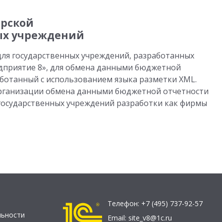
ерской
ых учреждений
ля государственных учреждений, разработанных
дприятие 8», для обмена данными бюджетной
аботанный с использованием языка разметки XML.
рганизации обмена данными бюджетной отчетности
осударственных учреждений разработки как фирмы
Телефон:
+7 (495) 737-92-57
льности
Email:
site_v8@1c.ru