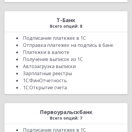
УБРиР
Хлынов
Т-Банк
Центрокредит
Всего опций: 8
Челиндбанк
Челябинвестбанк
Подписание платежек в 1С
Отправка платежек на подпись в банк
Энерготрансбанк
Платежки в валюте
Получение выписок из 1С
Автозагрузка выписки
Зарплатные реестры
1С:ФинОтчетность
1С:Открытие счета
Первоуральскбанк
Всего опций: 7
Подписание платежек в 1С