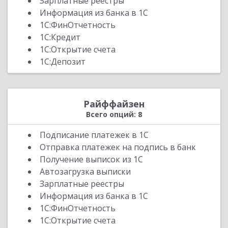
Зарплатные реестры
Простобанк
Информация из банка в 1С
РНКБ
1С:ФинОтчетность
Райффайзен
1С:Кредит
Россельхозбанк РСХБ
1С:Открытие счета
1С:Депозит
Россия АБ
СДМ
СЕВЕРГАЗБАНК
Райффайзен
СКБ Приморья Примсоцбанк
Всего опций: 8
Сбербанк
Подписание платежек в 1С
Совкомбанк
Отправка платежек на подпись в банк
Стройлесбанк
Получение выписок из 1С
Сургутнефтегазбанк СНГБ
Автозагрузка выписки
Т-Банк
Зарплатные реестры
Точка
Информация из банка в 1С
1С:ФинОтчетность
Уралсиб
1С:Открытие счета
Уральский банк реконструкции и развития