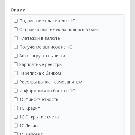
Альфа-Банк
Банк Санкт-Петербург БСПБ
Опции
Банк Синара (в т.ч. Делобанк)
Подписание платежек в 1С
Бланк
Отправка платежек на подпись в банк
ВБРР
Платежки в валюте
ВТБ
Получение выписок из 1С
Владбизнесбанк
Автозагрузка выписки
Внешфинбанк
Зарплатные реестры
Газпромбанк
Переписка с банком
Дальневосточный
Реестры выплат самозанятым
Зенит
Информация из банка в 1С
Инвестторгбанк
1С:ФинОтчетность
Инго
1С:Кредит
Креди Агриколь КИБ
1С:Открытие счета
Кубань Кредит
1С:Лизинг
Ланта-Банк
1С:Депозит