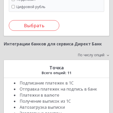
Левобережный
Цифровой рубль
Локо-Банк
МОСКОМБАНК
Выбрать
МСП
Модульбанк
Московский кредитный
Интеграции банков для сервиса Директ Банк
НБД-банк
По числу опций
Новикомбанк
ОТП
Точка
Озон
Всего опций: 11
Первоуральскбанк
Подписание платежек в 1С
Петерб. соц. комм. банк (ПСКБ)
Отправка платежек на подпись в банк
Приморье
Платежки в валюте
Прио-Внешторгбанк
Получение выписок из 1С
Промсвязьбанк
Автозагрузка выписки