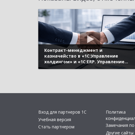
Контракт-менеджмент и
казначейство в «1С:Управление
холдингом» и «1С:ERP. Управление
холдингом»: финансовые сделки и
управление обязательствами, ИИ в
управлении ликвидностью,
управление процентными,
кредитными и валютными рисками
(10-й Бизнес-форум 1С:ERP
Вход для партнеров 1С
Политика
конфиденциа
Учебная версия
Замечания по
Стать партнером
Другие сайты