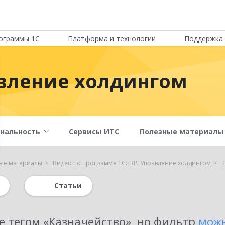
ограммы 1С
Платформа и технологии
Поддержка 
авление холдингом
нальность
Сервисы ИТС
Полезные материалы
ые материалы
Видео по программе 1С:ERP. Управление холдингом
К
Статьи
е тегом «Казначейство»
, но фильтр
мож