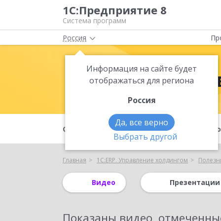
1С:Предприятие 8
Система программ
Россия
Пр
Информация на сайте будет
1С:ERP. Упр
отображаться для региона
Россия
Да, все верно
О продукте
Для кого
Функцио
Выбрать другой
Главная
1С:ERP. Управление холдингом
Полезн
Видео
Презентации
Показаны
видео, отмеченны