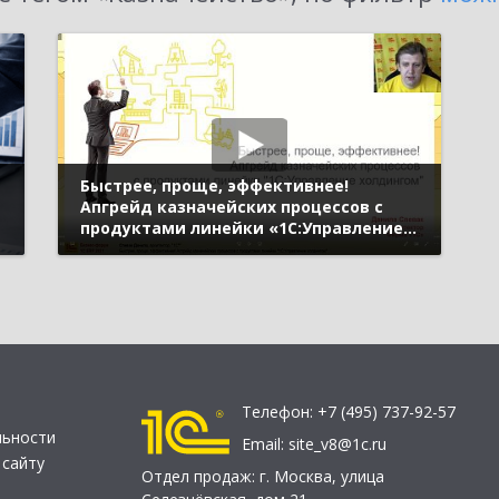
Быстрее, проще, эффективнее!
Апгрейд казначейских процессов с
продуктами линейки «1С:Управление
холдингом» (Бизнес-форум 1С:ERP
онлайн 17 ноября 2021 г., Спевак
Данила, «1С»)
Телефон:
+7 (495) 737-92-57
льности
Email:
site_v8@1c.ru
 сайту
Отдел продаж:
г. Москва
,
улица