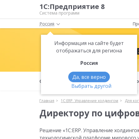
1С:Предприятие 8
Система программ
Россия
Пр
Информация на сайте будет
1С:ERP. Упр
отображаться для региона
Россия
Да, все верно
О продукте
Для кого
Функцио
Выбрать другой
Главная
1С:ERP. Управление холдингом
Для ко
Директору по цифро
Решение «1С:ERP. Управление холдинго
технологической платформе мирового у