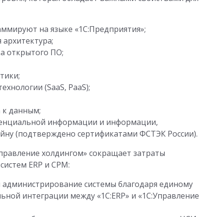
аммируют на языке «1С:Предприятия»;
 архитектура;
а открытого ПО;
тики;
ехнологии (SaaS, PaaS);
 к данным;
денциальной информации и информации,
йну (подтверждено сертификатами ФСТЭК России).
Управление холдингом» сокращает затраты
систем ERP и СРМ:
и администрирование системы благодаря единому
ьной интеграции между «1С:ERP» и «1С:Управление