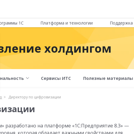
ограммы 1С
Платформа и технологии
Поддержка 
авление холдингом
нальность
Сервисы ИТС
Полезные материалы
го
Директору по цифровизации
визации
м» разработано на платформе «1С:Предприятие 8.3» —
ровня, которая обладает важными свойствами для