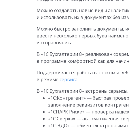
Можно создавать новые виды аналитики 
и использовать их в документах без и
Можно быстро заполнить документы, ис
ввести несколько первых букв наимено
из справочника.
В «1С:Бухгалтерии 8» реализован совр
в программе комфортной как для начин
Поддерживается работа в тонком и веб
в режиме
сервиса
.
В «1С:Бухгалтерии 8» встроены сервисы
«1С:Контрагент» — быстрая прове
заполнение реквизитов контраген
«1СПАРК Риски» — проверка надеж
«1С:Сверка» — автоматическая све
«1С-ЭДО» — обмен электронными с