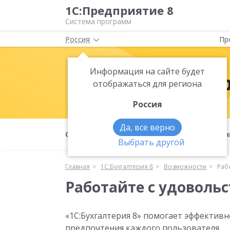
1С:Предприятие 8
Система программ
Россия
Пр
Информация на сайте будет
1С:Бухгалте
отображаться для региона
Россия
Да, все верно
О продукте
Возможности
Фун
Выбрать другой
Главная
1С:Бухгалтерия 8
Возможности
Раб
Работайте с удоволь
«1С:Бухгалтерия 8» помогает эффектив
предпочтения каждого пользователя.