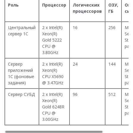
Роль
Процессор
Логических
ОЗУ,
Опе
процессоров
ГБ
сис
Центральный
2 x Intel(R)
16
256
Mic
сервер 1С
Xeon(R)
Serv
Gold 5222
Stan
CPU @
раз
3.80GHz
Сервер
2 x Intel(R)
24
144
Mic
приложений
Xeon(R)
Serv
1С (фоновые
CPU X5690
Stan
задания)
@ 3.47GHz
раз
Сервер СУБД
2 x Intel(R)
96
512
Mic
Xeon(R)
Serv
Gold 6248R
Stan
CPU @
раз
3.00GHz