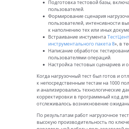
Подготовка тестовой базы, включа
пользователей.
Формирование сценария нагрузочн
пользователей, интенсивности вы
к наполнению тех или иных докум
Встраивание инстумента
ТестЦен
инструментального пакета 8
», в т
Написание обработок тестирован
пользователями операций.
Настройка тестовых сценариев и о
Когда нагрузочный тест был готов и от
к непосредственным тестам на 1000 пол
и анализировались технологические да
корректировки в программный код для
отслеживалось возникновение ожидани
По результатам работ нагрузочное тес
высокую производительность по ключе