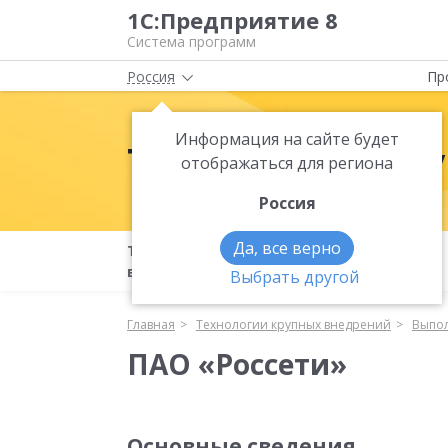
1С:Предприятие 8
Система программ
Россия
Пр
Информация на сайте будет
Технологии кр
отображаться для региона
Россия
Да, все верно
Технологии крупных
Бета-
внедрений
тестирование
Выбрать другой
Главная
Технологии крупных внедрений
Выпол
ПАО «Россети»
Основные сведения