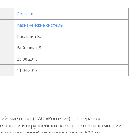
Россети
Казначейские системы
Кислицин В.
Войтович Д.
23.06.2017
11.04.2019
ийские сети» (ПАО «Россети») — оператор
ется одной из крупнейших электросетевых компаний
километров линий электропередачи, 507 тыс.