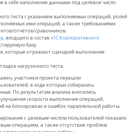
я в себя наполнение данными под целевое число
ого теста с указанием выполняемых операций, ролей
полняемых ими операций, а также требованиями
ентов/отчётов/сравочников.
тр
, входщего в состав «
1С:Корпоративного
естируемую базу.
ия, которые отражают сценарий выполнения
тладка нагрузочного теста.
лажен, участники проекта перешли
ьзователей, в ходе которых собирались
нные. По результатам анализа вносились
 улучшения скорости выполнения операций,
й на блокировках и ошибок параллельной работы.
тирование с целевым числом пользователей показало
вым операциям, а также отсутствие проблем