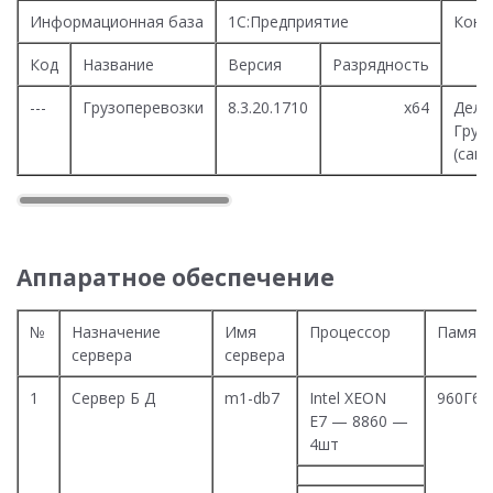
Информационная база
1С:Предприятие
Конф
Код
Название
Версия
Разрядность
---
Грузоперевозки
8.3.20.171
0
х64
Дело
Груз
(сам
Аппаратное обеспечение
№
Назначение
Имя
Процессор
Памят
сервера
сервера
1
Сервер Б Д
m1-db7
Intel XEON
960Гб
E7 — 8860 —
4шт