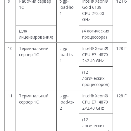
9
Рабочий сервер
t-gp-
Intel® Xeon®
12 Гб
1С
load-lic-
Gold 6138
1
CPU 2×2.00
GHz
(для
(4 логических
лицензирования)
процессора)
10
Терминальный
t-gp-
Intel® Xeon®
128 Гб
сервер 1С
load-ts-
CPU E7−4870
1
2×2.40 GHz
(12
логических
процессоров)
11
Терминальный
t-gp-
Intel® Xeon®
128 Гб
сервер 1С
load-ts-
CPU E7−4870
2
2×2.40 GHz
(12
логических