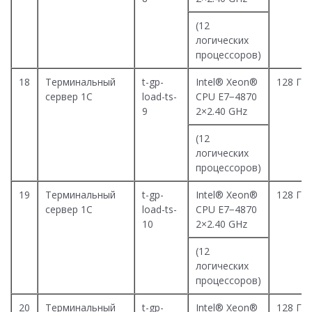
(12
логических
процессоров)
18
Терминальный
t-gp-
Intel® Xeon®
128 Гб
сервер 1С
load-ts-
CPU E7−4870
9
2×2.40 GHz
(12
логических
процессоров)
19
Терминальный
t-gp-
Intel® Xeon®
128 Гб
сервер 1С
load-ts-
CPU E7−4870
10
2×2.40 GHz
(12
логических
процессоров)
20
Терминальный
t-gp-
Intel® Xeon®
128 Гб