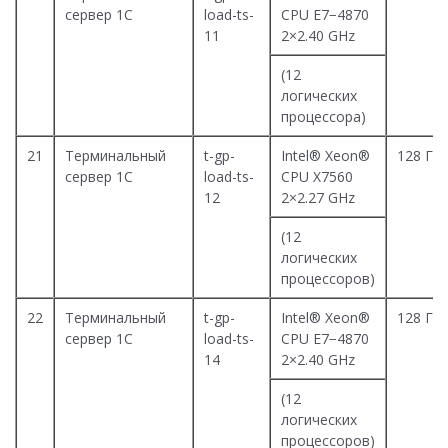
сервер 1С
load-ts-
CPU E7−4870
11
2×2.40 GHz
(12
логических
процессора)
21
Терминальный
t-gp-
Intel® Xeon®
128 Гб
сервер 1С
load-ts-
CPU X7560
12
2×2.27 GHz
(12
логических
процессоров)
22
Терминальный
t-gp-
Intel® Xeon®
128 Гб
сервер 1С
load-ts-
CPU E7−4870
14
2×2.40 GHz
(12
логических
процессоров)