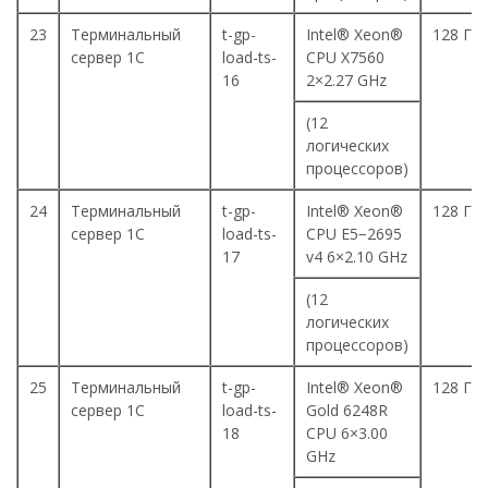
23
Терминальный
t-gp-
Intel® Xeon®
128 Гб
сервер 1С
load-ts-
CPU X7560
16
2×2.27 GHz
(12
логических
процессоров)
24
Терминальный
t-gp-
Intel® Xeon®
128 Гб
сервер 1С
load-ts-
CPU E5−2695
17
v4 6×2.10 GHz
(12
логических
процессоров)
25
Терминальный
t-gp-
Intel® Xeon®
128 Гб
сервер 1С
load-ts-
Gold 6248R
18
CPU 6×3.00
GHz