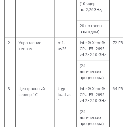
(10 ядер
по 2,26GHz,
20 потоков
в каждом)
2
Управление
m1-
Intel® Xeon®
72 Гб
тестом
as26
CPU E5−2695
v4 2×2.10 GHz
(24
логических
процессора)
3
Центральный
t-gp-
Intel® Xeon®
64 Гб
сервер 1С
load-as-
CPU E5−2695
1
v4 2×2.10 GHz
(24
логических
процессора)