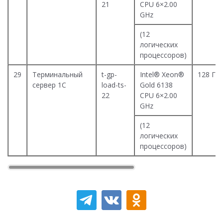
21
CPU 6×2.00
GHz
(12
логических
процессоров)
29
Терминальный
t-gp-
Intel® Xeon®
128 Гб
сервер 1С
load-ts-
Gold 6138
22
CPU 6×2.00
GHz
(12
логических
процессоров)