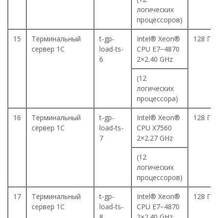
логических
процессоров)
15
Терминальный
t-gp-
Intel® Xeon®
128 Гб
сервер 1С
load-ts-
CPU E7−4870
6
2×2.40 GHz
(12
логических
процессора)
16
Терминальный
t-gp-
Intel® Xeon®
128 Гб
сервер 1С
load-ts-
CPU X7560
7
2×2.27 GHz
(12
логических
процессоров)
17
Терминальный
t-gp-
Intel® Xeon®
128 Гб
сервер 1С
load-ts-
CPU E7−4870
8
2×2.40 GHz