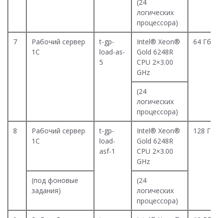
(24
логических
процессора)
7
Рабочий сервер
t-gp-
Intel® Xeon®
64 Гб
1С
load-as-
Gold 6248R
5
CPU 2×3.00
GHz
(24
логических
процессора)
8
Рабочий сервер
t-gp-
Intel® Xeon®
128 Гб
1С
load-
Gold 6248R
asf-1
CPU 2×3.00
GHz
(под фоновые
(24
задания)
логических
процессора)