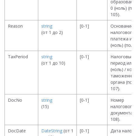
образовани
0 (ноль) (по
105).
Reason
string
[0-1]
Основание
(от 1 до 2)
налогового
платежа или
(ноль) (поле
TaxPeriod
string
[0-1]
Налоговый
(от 1 до 10)
период или 
(ноль) / код
таможенно
органа (пол
107).
DocNo
string
[0-1]
Номер
(15)
налогового
документа (
108).
DocDate
DateString
(от 1
[0-1]
Дата налог