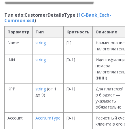
Тип edo:CustomerDetailsType (
1C-Bank_Exch-
Common.xsd
)
Параметр
Тип
Кратность
Описание
Name
string
[1]
Наименование
налогоплательщ
INN
string
[0-1]
Идентификацио
номера
налогоплательщ
(ИНН)
KPP
string
(от 1
[0-1]
Для платежей
до 9)
в бюджет —
указывать
обязательно
Account
AccNumType
[0-1]
Расчетный счет
клиента в его ба