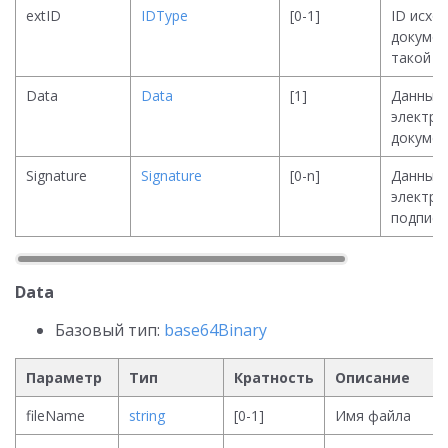
extID
IDType
[0-1]
ID исхо
докумен
такой б
Data
Data
[1]
Данные
электро
докумен
Signature
Signature
[0-n]
Данные
электро
подписе
Data
Базовый тип:
base64Binary
Параметр
Тип
Кратность
Описание
fileName
string
[0-1]
Имя файла