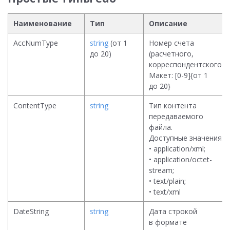
Наименование
Тип
Описание
AccNumType
string
(от 1
Номер счета
до 20)
(расчетного,
корреспондентского).
Макет: [0-9]{от 1
до 20}
ContentType
string
Тип контента
передаваемого
файла.
Доступные значения:
• application/xml;
• application/octet-
stream;
• text/plain;
• text/xml
DateString
string
Дата строкой
в формате