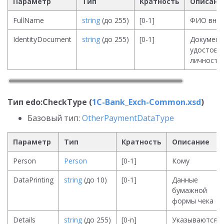
Параметр
Тип
Кратность
Описани
FullName
string
(до 255)
[0-1]
ФИО внос
IdentityDocument
string
(до 255)
[0-1]
Документ
удостове
личность
Тип edo:CheckType (
1C-Bank_Exch-Common.xsd
)
Базовый тип:
OtherPaymentDataType
Параметр
Тип
Кратность
Описание
Person
Person
[0-1]
Кому
DataPrinting
string
(до 10)
[0-1]
Данные
бумажной
формы чека
Details
string
(до 255)
[0-n]
Указываются