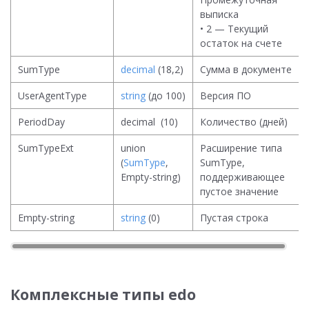
выписка
• 2 — Текущий
остаток на счете
SumType
decimal
(18,2)
Сумма в документе
UserAgentType
string
(до 100)
Версия ПО
PeriodDay
decimal (10)
Количество (дней)
SumTypeExt
union
Расширение типа
(
SumType
,
SumType,
Empty-string)
поддерживающее
пустое значение
Empty-string
string
(0)
Пустая строка
Комплексные типы edo