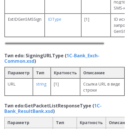
подтве
SMS-ко
ExtIDGenSMSSign
IDType
[1]
ID исхо
запрос
GenSMS
Тип edo: SigningURLType (
1C-Bank_Exch-
Common.xsd
)
Параметр
Тип
Кратность
Описание
URL
string
[1]
Ссылка URL в виде
строки
Тип edo:GetPacketListResponseType (
1C-
Bank_ResultBank.xsd
)
Параметр
Тип
Кратность
Описани