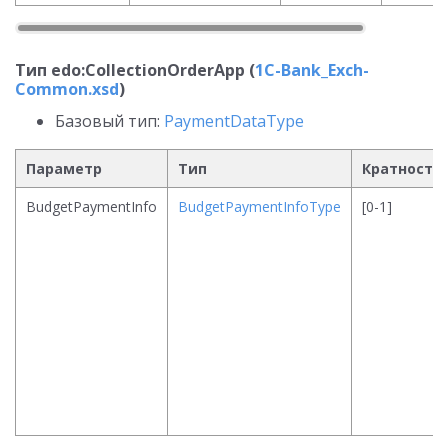
Тип edo:CollectionOrderApp (
1C-Bank_Exch-
Common.xsd
)
Базовый тип:
PaymentDataType
Параметр
Тип
Кратность
BudgetPaymentInfo
BudgetPaymentInfoType
[0-1]