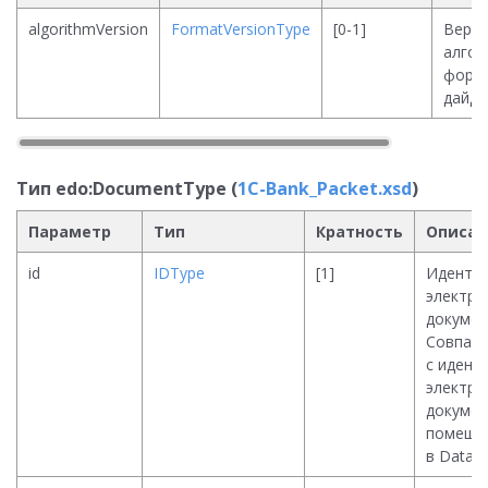
algorithmVersion
FormatVersionType
[0-1]
Верси
алгор
форм
дайд
Тип edo:DocumentType (
1C-Bank_Packet.xsd
)
Параметр
Тип
Кратность
Описан
id
IDType
[1]
Иденти
электро
докумен
Совпад
с идент
электро
докумен
помеще
в Data.