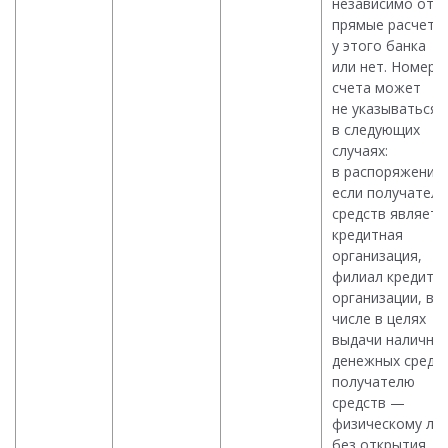
независимо от т
прямые расчеты
у этого банка
или нет. Номер
счета может
не указываться
в следующих
случаях:
в распоряжении,
если получател
средств являетс
кредитная
организация,
филиал кредитн
организации, в 
числе в целях
выдачи наличны
денежных средс
получателю
средств —
физическому ли
без открытия