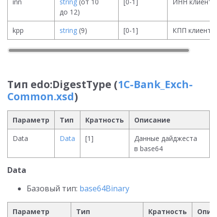
inn
string
(от 10
[0-1]
ИНН клиента
до 12)
kpp
string
(9)
[0-1]
КПП клиента
Тип edo:DigestType (
1C-Bank_Exch-
Common.xsd
)
Параметр
Тип
Кратность
Описание
Data
Data
[1]
Данные дайджеста
в base64
Data
Базовый тип:
base64Binary
Параметр
Тип
Кратность
Опис