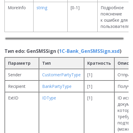
MoreInfo
string
[0-1]
Подробное
пояснение
к ошибке для
пользователя
Тип edo: GenSMSSign (
1C-Bank_GenSMSSign.xsd
)
Параметр
Тип
Кратность
Описа
Sender
CustomerPartyType
[1]
Отправ
Recipient
BankPartyType
[1]
Получа
ExtID
IDType
[1]
ID исх
докуме
которы
требуе
подтве
(может