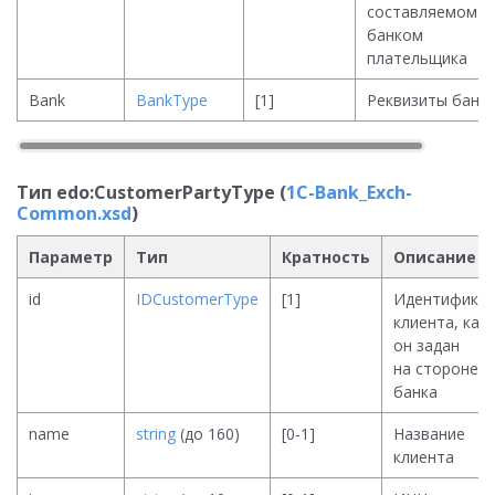
составляемом
банком
плательщика
Bank
BankType
[1]
Реквизиты банк
Тип edo:CustomerPartyType (
1C-Bank_Exch-
Common.xsd
)
Параметр
Тип
Кратность
Описание
id
IDCustomerType
[1]
Идентифика
клиента, как
он задан
на стороне
банка
name
string
(до 160)
[0-1]
Название
клиента