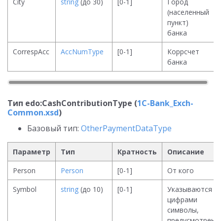
City
string
(до 30)
[0-1]
Город
(населенный
пункт)
банка
CorrespAcc
AccNumType
[0-1]
Коррсчет
банка
Тип edo:CashContributionType (
1C-Bank_Exch-
Common.xsd
)
Базовый тип:
OtherPaymentDataType
Параметр
Тип
Кратность
Описание
Person
Person
[0-1]
От кого
Symbol
string
(до 10)
[0-1]
Указываются
цифрами
символы,
предусмотренн