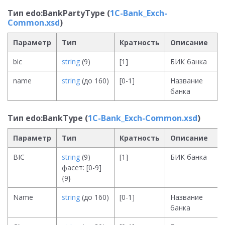
Тип edo:BankPartyType (
1C-Bank_Exch-
Common.xsd
)
Параметр
Тип
Кратность
Описание
bic
string
(9)
[1]
БИК банка
name
string
(до 160)
[0-1]
Название
банка
Тип edo:BankType (
1C-Bank_Exch-Common.xsd
)
Параметр
Тип
Кратность
Описание
BIC
string
(9)
[1]
БИК банка
фасет: [0-9]
{9}
Name
string
(до 160)
[0-1]
Название
банка