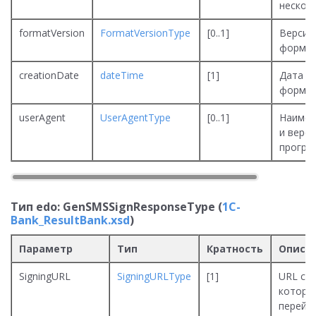
нескол
formatVersion
FormatVersionType
[0..1]
Версия
форма
creationDate
dateTime
[1]
Дата и
формир
userAgent
UserAgentType
[0..1]
Наимен
и верси
програ
Тип edo: GenSMSSignResponseType (
1C-
Bank_ResultBank.xsd
)
Параметр
Тип
Кратность
Описа
SigningURL
SigningURLType
[1]
URL ссы
которо
перейт