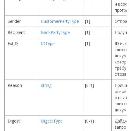
и верси
програ
Sender
CustomerPartyType
[1]
Отправ
Recipient
BankPartyType
[1]
Получа
ExtID
IDType
[1]
ID исхо
электро
докумен
которы
требует
отозва
Reason
string
[0-1]
Причина
основа
отзыва
электро
докуме
Digest
DigestType
[0-1]
Дайдже
запроса