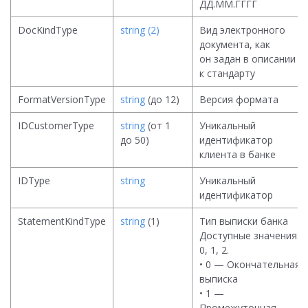
ДД.ММ.ГГГГ
DocKindType
string (2)
Вид электронного
документа, как
он задан в описании
к стандарту
FormatVersionType
string
(до 12)
Версия формата
IDCustomerType
string
(от 1
Уникальный
до 50)
идентификатор
клиента в банке
IDType
string
Уникальный
идентификатор
StatementKindType
string
(1)
Тип выписки банка
Доступные значения:
0, 1, 2.
• 0 — Окончательная
выписка
• 1 —
Промежуточная