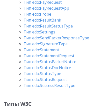
Тип edo:PayRequest
Тип edo:PayRequestApp
Тип edo:Probe
Тип edo:ResultBank
Тип edo:ResultStatusType
Тип edo:Settings
Тип edo:SendPacketResponseType
Тип edo:SignatureType
Тип edo:Statement
Тип edo:StatementRequest
Тип edo:StatusPacketNotice
Тип edo:StatusDocNotice
Тип edo:StatusType
Тип edo:StatusRequest
Тип edo:SuccessResultType
Типы W3C