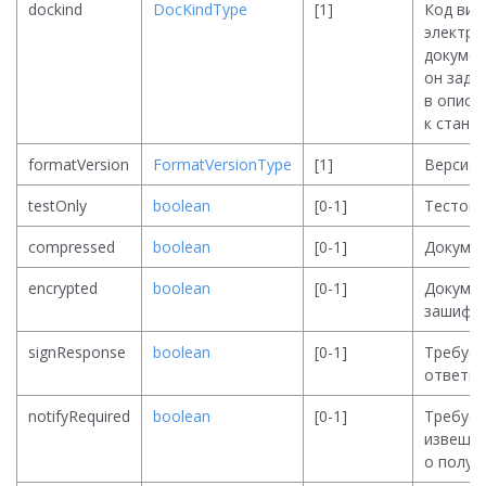
dockind
DocKindType
[1]
Код вид
электро
докумен
он зада
в описа
к станд
formatVersion
FormatVersionType
[1]
Версия
testOnly
boolean
[0-1]
Тестовы
compressed
boolean
[0-1]
Докумен
encrypted
boolean
[0-1]
Докуме
зашифр
signResponse
boolean
[0-1]
Требует
ответна
notifyRequired
boolean
[0-1]
Требует
извеще
о получ