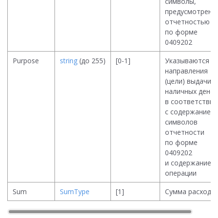
символы,
предусмотренн
отчетностью
по форме
0409202
Purpose
string
(до 255)
[0-1]
Указываются
направления
(цели) выдачи
наличных денег
в соответствии
с содержанием
символов
отчетности
по форме
0409202
и содержанием
операции
Sum
SumType
[1]
Сумма расходо