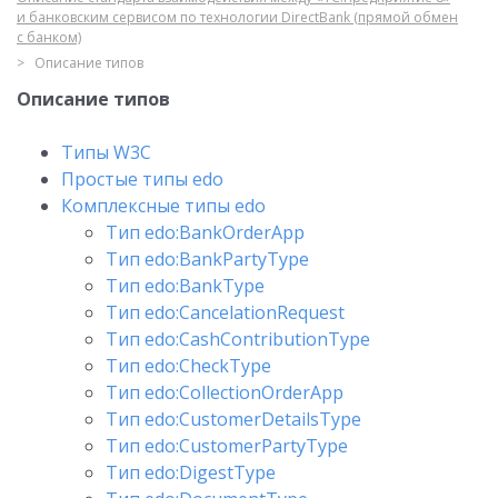
и банковским сервисом по технологии DirectBank (прямой обмен
с банком)
Описание типов
Описание типов
Типы W3C
Простые типы edo
Комплексные типы edo
Тип edo:BankOrderApp
Тип edo:BankPartyType
Тип edo:BankType
Тип edo:CancelationRequest
Тип edo:CashContributionType
Тип edo:CheckType
Тип edo:CollectionOrderApp
Тип edo:CustomerDetailsType
Тип edo:CustomerPartyType
Тип edo:DigestType