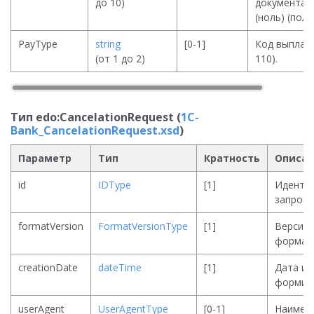
до 10)
документа и
(ноль) (поле
PayType
string
[0-1]
Код выплат 
(от 1 до 2)
110).
Тип edo:CancelationRequest (
1C-
Bank_CancelationRequest.xsd
)
Параметр
Тип
Кратность
Описа
id
IDType
[1]
Иденти
запроса
formatVersion
FormatVersionType
[1]
Версия
формат
creationDate
dateTime
[1]
Дата и 
формир
userAgent
UserAgentType
[0-1]
Наимен