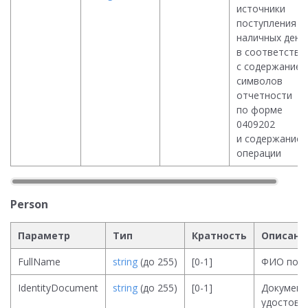
источники
поступления
наличных дене
в соответстви
с содержанием
символов
отчетности
по форме
0409202
и содержание
операции
Person
Параметр
Тип
Кратность
Описани
FullName
string
(до 255)
[0-1]
ФИО полу
IdentityDocument
string
(до 255)
[0-1]
Документ
удостове