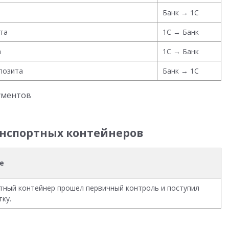
Банк → 1С
та
1С → Банк
а
1С → Банк
позита
Банк → 1C
ументов
анспортных контейнеров
е
тный контейнер прошел первичный контроль и поступил
ку.