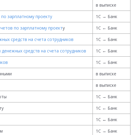
в выписке
 по зарплатному проекту
1С → Банк
четов по зарплатному проект
у
1С ← Банк
жных средств на счета сотрудников
1С → Банк
 денежных средств на счета сотрудников
1С ← Банк
иков
1С → Банк
чными
в выписке
в выписке
юты
1С → Банк
ту
1С ← Банк
1С ↔ Банк
ым
1С → Банк