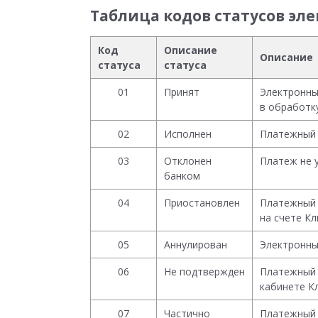
Таблица кодов статусов эл
Код
Описание
Описание
статуса
статуса
01
Принят
Электронны
в обработку
02
Исполнен
Платежный 
03
Отклонен
Платеж не 
банком
04
Приостановлен
Платежный 
на счете Кл
05
Аннулирован
Электронны
06
Не подтвержден
Платежный 
кабинете К
07
Частично
Платежный 