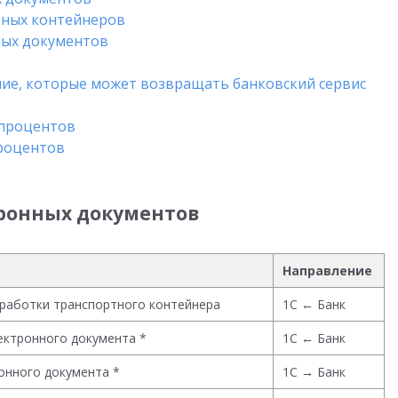
тных контейнеров
ных документов
ние, которые может возвращать банковский сервис
 процентов
процентов
тронных документов
Направление
работки транспортного контейнера
1С ← Банк
ектронного документа *
1С ← Банк
онного документа *
1С → Банк