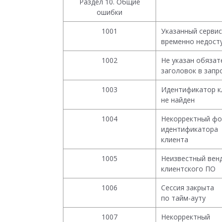
Раздел 10. Общие
ошибки
1001
Указанный сервис
временно недост
1002
Не указан обяза
заголовок в запр
1003
Идентификатор к
не найден
1004
Некорректный ф
идентификатора
клиента
1005
Неизвестный вен
клиентского ПО
1006
Сессия закрыта
по тайм-ауту
1007
Некорректный