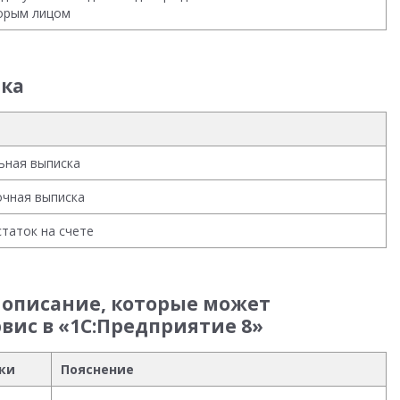
орым лицом
нка
ьная выписка
чная выписка
таток на счете
 описание, которые может
вис в «1С:Предприятие 8»
ки
Пояснение