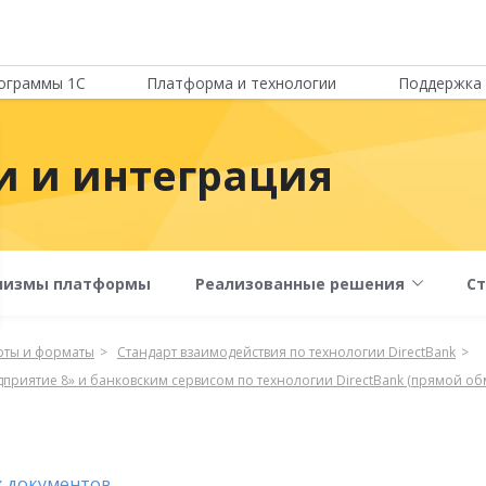
ограммы 1С
Платформа и технологии
Поддержка 
 и интеграция
низмы платформы
Реализованные решения
С
рты и форматы
Стандарт взаимодействия по технологии DirectBank
приятие 8» и банковским сервисом по технологии DirectBank (прямой об
х документов