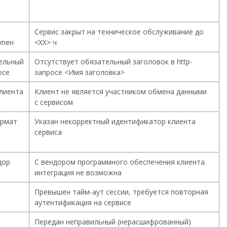
Сервис закрыт на техническое обслуживание до
упен
<ХХ> ч
тельный
Отсутствует обязательный заголовок в http-
осе
запросе <Имя заголовка>
лиента
Клиент не является участником обмена данными
с сервисом
ормат
Указан некорректный идентификатор клиента
сервиса
дор
С вендором программного обеспечения клиента
интеграция не возможна
Превышен тайм-аут сессии, требуется повторная
аутентификация на сервисе
Передан неправильный (нерасшифрованный)