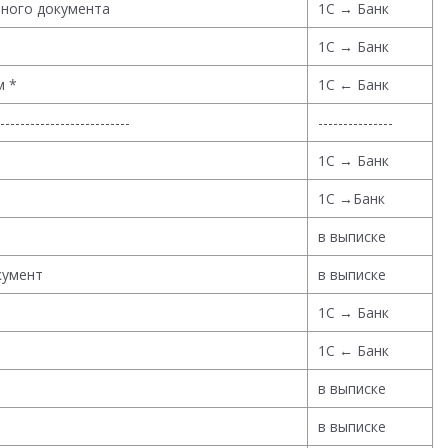
нного документа
1С → Банк
1С → Банк
м *
1С ← Банк
--------------------------
---------------
1С → Банк
1С →Банк
в выписке
кумент
в выписке
1С → Банк
1С ← Банк
в выписке
в выписке