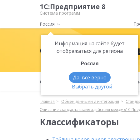
1С:Предприятие 8
Система программ
Россия
Пр
Информация на сайте будет
Обмен данными
отображаться для региона
Россия
Да, все верно
Обмен данными и интеграция
Меха
Выбрать другой
Главная
Обмен данными и интеграция
Станда
Описание стандарта взаимодействия между «1С:Пред
Классификаторы
Таблица кодов видов электронны