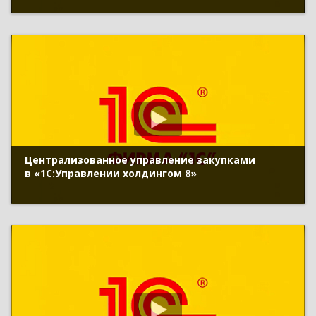
Централизованное управление закупками
в «1С:Управлении холдингом 8»