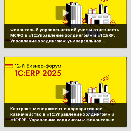
Финансовый управленческий учет и отчетность
МСФО в «1С:Управление холдингом» и «1С:ERP.
Управление холдингом»: универсальная
трансляция, учет внеоборотных активов,
оборотного капитала, финансовых
инструментов, Smart close и консолидации
отчетности
Контракт-менеджмент и корпоративное
казначейство в «1С:Управление холдингом» и
«1С:ERP. Управление холдингом»: финансовые
сделки и управление обязательствами, ИИ в
управлении ликвидностью, управление