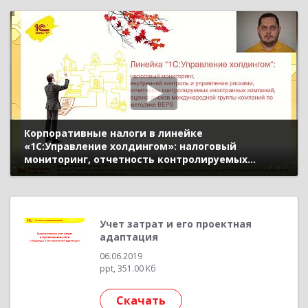
Можина Елена, «1С»)
Корпоративные налоги в линейке
«1С:Управление холдингом»: налоговый
мониторинг, отчетность контролируемых
иностранных компаний, внутренний контроль и
управление рисками, оценка рисков
международной группы компаний по методике
BEPS (Бизнес-форум 1С:ERP онл
Учет затрат и его проектная
адаптация
06.06.2019
ppt, 351.00 Кб
Скачать