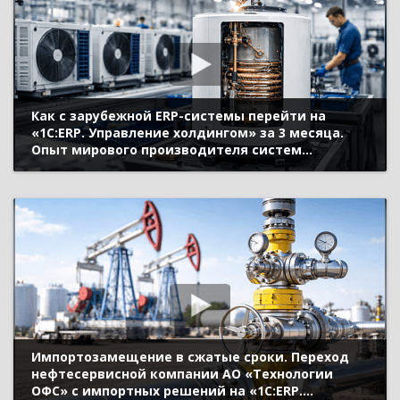
Как с зарубежной ERP-системы перейти на
«1С:ERP. Управление холдингом» за 3 месяца.
Опыт мирового производителя систем
отопления и охлаждения «Viessmann Group» (10-
й Бизнес-форум 1С:ERP 13 октября 2023 г.,
Клыковский Игорь, ООО «Виссманн Липецк»)
Импортозамещение в сжатые сроки. Переход
нефтесервисной компании АО «Технологии
ОФС» с импортных решений на «1С:ERP.