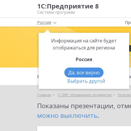
1С:Предприятие 8
Система программ
Россия
Пр
Информация на сайте будет
1С:ERP. Упр
отображаться для региона
Россия
Да, все верно
О продукте
Для кого
Функцио
Выбрать другой
Главная
1С:ERP. Управление холдингом
Полезн
Показаны
презентации, отм
можно выключить
.