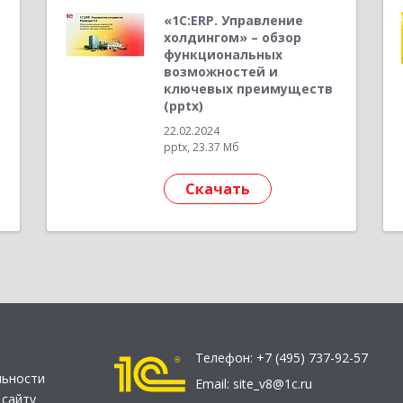
«1С:ERP. Управление
холдингом» – обзор
функциональных
возможностей и
ключевых преимуществ
(pptx)
22.02.2024
pptx, 23.37 Мб
Скачать
Телефон:
+7 (495) 737-92-57
льности
Email:
site_v8@1c.ru
 сайту