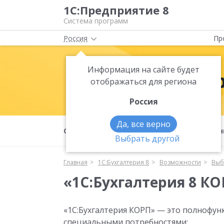
1С:Предприятие 8
Система программ
Россия
Пр
Информация на сайте будет
1С:Бухгалте
отображаться для региона
Россия
Да, все верно
О продукте
Возможности
Фун
Выбрать другой
Главная
1С:Бухгалтерия 8
Возможности
Выб
«1С:Бухгалтерия 8 К
«1С:Бухгалтерия КОРП» — это полнофун
специальными потребностями: