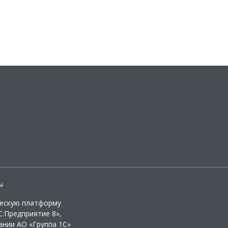
ы
ческую платформу
:Предприятие 8»,
ании АО «Группа 1С»