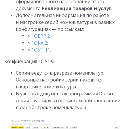
сформированного на основании этого
документа
Реализация товаров и услуг
.
Дополнительная информация по работе
и настройке серий номенклатуры в разных
конфигурациях — по ссылкам:
○
1С:ERP 2
;
○
1С:КА 2
;
○
1С:УТ 11
.
Конфигурация 1С:УНФ:
Серии ведутся в разрезе номенклатур.
Основные настройки серии находятся
в карточке номенклатуры.
В учетных документах программы «1С» все
серии группируются списком при заполнении
в одной строке номенклатуры.